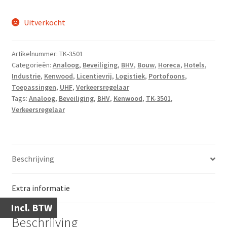
Uitverkocht
Artikelnummer:
TK-3501
Categorieën:
Analoog
,
Beveiliging
,
BHV
,
Bouw
,
Horeca
,
Hotels
,
Industrie
,
Kenwood
,
Licentievrij
,
Logistiek
,
Portofoons
,
Toepassingen
,
UHF
,
Verkeersregelaar
Tags:
Analoog
,
Beveiliging
,
BHV
,
Kenwood
,
TK-3501
,
Verkeersregelaar
Beschrijving
Extra informatie
Incl. BTW
Beschrijving