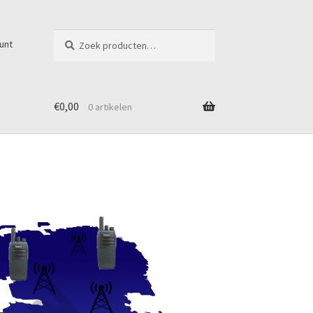
Z
Zoeken
unt
o
naar:
e
k
e
n
€
0,00
0 artikelen