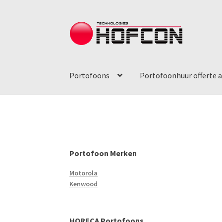
Ga
Ga
door
direct
naar
naar
navigatie
de
Portofoons
Portofoonhuur offerte 
inhoud
Portofoon Merken
Motorola
Kenwood
HORECA Portofoons