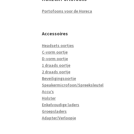
Portofoons voor de Horeca
Accessoires
Headsets oortjes
C-vorm oortje
D-vorm oortje
1 draads oortje
2 draads oortje
Beveiligingsoortje
Speakermicrofoon/Spreeksleutel
Accu’s
Holster
Enkelvoudige laders
Groepsladers
Adapter/Verloopje