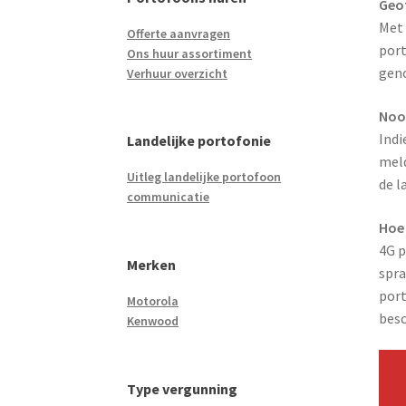
Geo
Met 
Offerte aanvragen
port
Ons huur assortiment
gen
Verhuur overzicht
Noo
Indi
Landelijke portofonie
meld
Uitleg landelijke portofoon
de l
communicatie
Hoe 
4G p
Merken
spra
port
Motorola
besc
Kenwood
Type vergunning