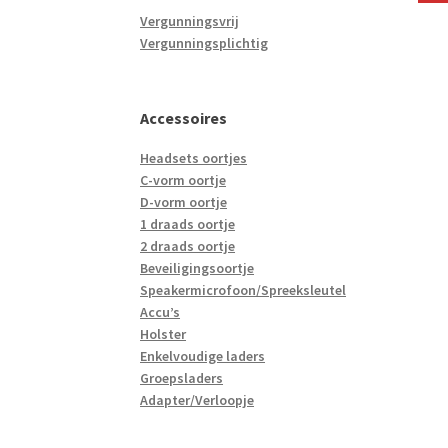
Vergunningsvrij
Vergunningsplichtig
Accessoires
Headsets oortjes
C-vorm oortje
D-vorm oortje
1 draads oortje
2 draads oortje
Beveiligingsoortje
Speakermicrofoon/Spreeksleutel
Accu’s
Holster
Enkelvoudige laders
Groepsladers
Adapter/Verloopje