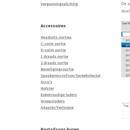
De a
Vergunningsplichtig
doet
Accessoires
Headsets oortjes
C-vorm oortje
D-vorm oortje
1 draads oortje
2 draads oortje
Beveiligingsoortje
Speakermicrofoon/Spreeksleutel
Accu’s
Holster
Enkelvoudige laders
Groepsladers
Adapter/Verloopje
Portofoons huren