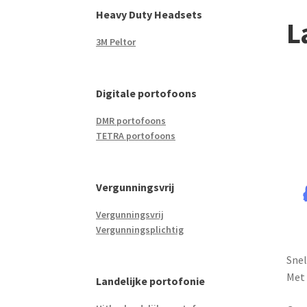
Heavy Duty Headsets
L
3M Peltor
Digitale portofoons
DMR portofoons
TETRA portofoons
Vergunningsvrij
Vergunningsvrij
Vergunningsplichtig
Snel
Met 
Landelijke portofonie