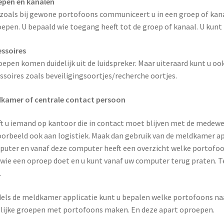
epen en kanalen
zoals bij gewone portofoons communiceert u in een groep of kana
epen. U bepaald wie toegang heeft tot de groep of kanaal. U kun
ssoires
epen komen duidelijk uit de luidspreker. Maar uiteraard kunt u 
ssoires zoals beveiligingsoortjes/recherche oortjes.
kamer of centrale contact persoon
t u iemand op kantoor die in contact moet blijven met de medewe
oorbeeld ook aan logistiek. Maak dan gebruik van de meldkamer app
uter en vanaf deze computer heeft een overzicht welke portofoo
 wie een oproep doet en u kunt vanaf uw computer terug praten. 
.
els de meldkamer applicatie kunt u bepalen welke portofoons naa
elijke groepen met portofoons maken. En deze apart oproepen.