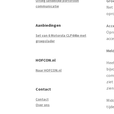
Uitleg landelijke portofoon
Gro
communicatie
Net 
opro
Aanbiedingen
Acce
Opro
Set van 6 Motorola CLP446e met
acce
groepslader
Meld
HOFCON.nl
Heef
bijv
Naar HOFCON.nl
comp
ziet
zien
Contact
Contact
Midd
Over ons
tijd