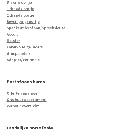
D-vorm oortje
1 draads oortje
2 draads oortje
Beveiligingsoortje
Speakermicrofoon/Spreeksleutel
Accu’s
Holster
Enkelvoudige laders
Groepsladers
Adapter/Verloopje
Portofoons huren
Offerte aanvragen
Ons huur assortiment
Verhuur overzicht
Landelijke portofonie