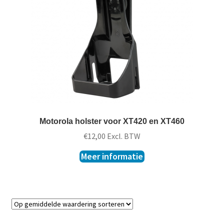
t
k
l
a
p
p
e
n
Motorola holster voor XT420 en XT460
€
12,00
Excl. BTW
Meer informatie