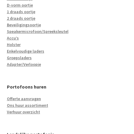
D-vorm oortje
1 draads oortje
2 draads oortje
Beveiligingsoortje
Speakermicrofoon/Spreeksleutel
Accu’s
Holster
Enkelvoudige laders
Groepsladers
Adapter/Verloopje
Portofoons huren
Offerte aanvragen
Ons huur assortiment
Verhuur overzicht