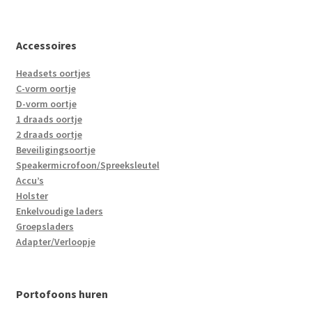
Accessoires
Headsets oortjes
C-vorm oortje
D-vorm oortje
1 draads oortje
2 draads oortje
Beveiligingsoortje
Speakermicrofoon/Spreeksleutel
Accu’s
Holster
Enkelvoudige laders
Groepsladers
Adapter/Verloopje
Portofoons huren