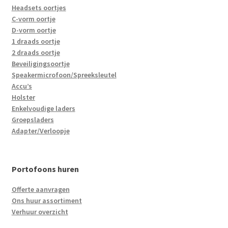
Headsets oortjes
C-vorm oortje
D-vorm oortje
1 draads oortje
2 draads oortje
Beveiligingsoortje
Speakermicrofoon/Spreeksleutel
Accu’s
Holster
Enkelvoudige laders
Groepsladers
Adapter/Verloopje
Portofoons huren
Offerte aanvragen
Ons huur assortiment
Verhuur overzicht