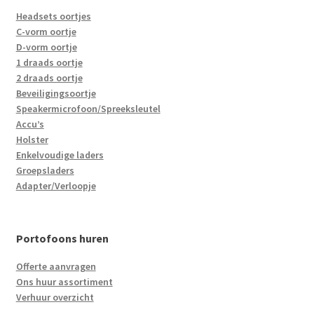
Headsets oortjes
C-vorm oortje
D-vorm oortje
1 draads oortje
2 draads oortje
Beveiligingsoortje
Speakermicrofoon/Spreeksleutel
Accu’s
Holster
Enkelvoudige laders
Groepsladers
Adapter/Verloopje
Portofoons huren
Offerte aanvragen
Ons huur assortiment
Verhuur overzicht