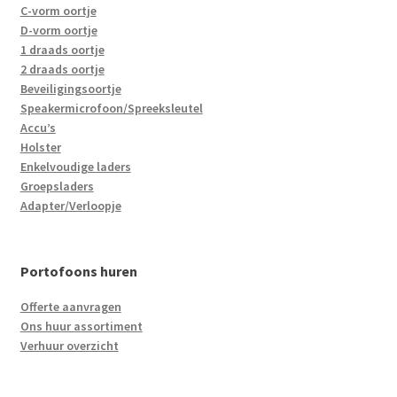
C-vorm oortje
D-vorm oortje
1 draads oortje
2 draads oortje
Beveiligingsoortje
Speakermicrofoon/Spreeksleutel
Accu’s
Holster
Enkelvoudige laders
Groepsladers
Adapter/Verloopje
Portofoons huren
Offerte aanvragen
Ons huur assortiment
Verhuur overzicht