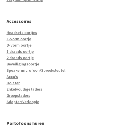
Accessoires
Headsets oortjes
C-vorm oortje
D-vorm oortje
1 draads oortje
2 draads oortje
Beveiligingsoortje
Speakermicrofoon/Spreeksleutel
Accu’s
Holster
Enkelvoudige laders
Groepsladers
Adapter/Verloopje
Portofoons huren