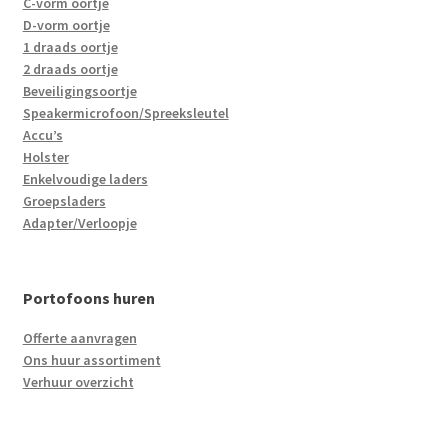
C-vorm oortje
D-vorm oortje
1 draads oortje
2 draads oortje
Beveiligingsoortje
Speakermicrofoon/Spreeksleutel
Accu’s
Holster
Enkelvoudige laders
Groepsladers
Adapter/Verloopje
Portofoons huren
Offerte aanvragen
Ons huur assortiment
Verhuur overzicht