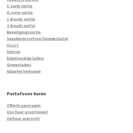
C-vorm oortje
D-vorm oortje
1 draads oortje
2 draads oortje
Beveiligingsoortje
Speakermicrofoon/Spreeksleutel
Accu’s
Holster
Enkelvoudige laders
Groepsladers
Adapter/Verloopje
Portofoons huren
Offerte aanvragen
Ons huur assortiment
Verhuur overzicht