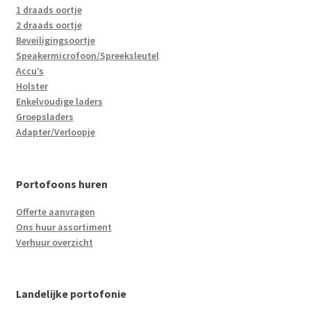
1 draads oortje
2 draads oortje
Beveiligingsoortje
Speakermicrofoon/Spreeksleutel
Accu’s
Holster
Enkelvoudige laders
Groepsladers
Adapter/Verloopje
Portofoons huren
Offerte aanvragen
Ons huur assortiment
Verhuur overzicht
Landelijke portofonie