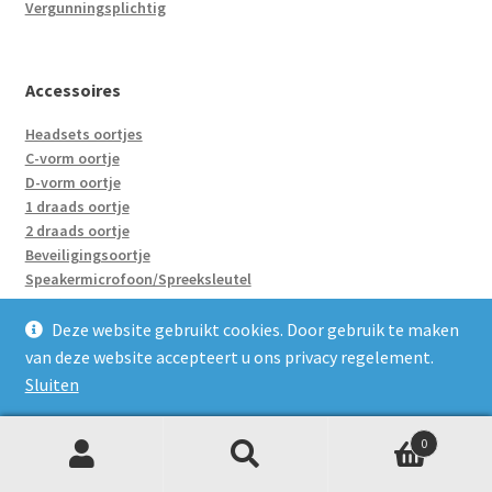
Vergunningsplichtig
Accessoires
Headsets oortjes
C-vorm oortje
D-vorm oortje
1 draads oortje
2 draads oortje
Beveiligingsoortje
Speakermicrofoon/Spreeksleutel
Accu’s
Holster
Deze website gebruikt cookies. Door gebruik te maken
Enkelvoudige laders
van deze website accepteert u ons privacy regelement.
Groepsladers
Sluiten
Adapter/Verloopje
0
Z
Zoeken
naar:
Portofoons huren
o