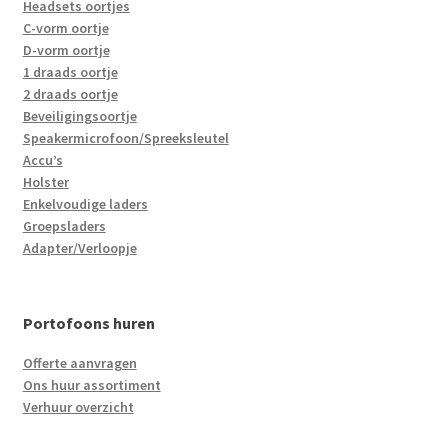
Headsets oortjes
C-vorm oortje
D-vorm oortje
1 draads oortje
2 draads oortje
Beveiligingsoortje
Speakermicrofoon/Spreeksleutel
Accu’s
Holster
Enkelvoudige laders
Groepsladers
Adapter/Verloopje
Portofoons huren
Offerte aanvragen
Ons huur assortiment
Verhuur overzicht