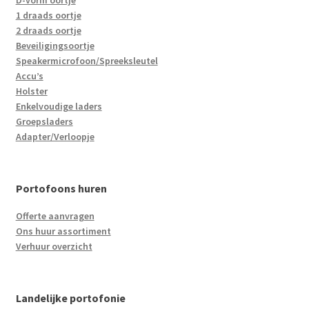
D-vorm oortje
1 draads oortje
2 draads oortje
Beveiligingsoortje
Speakermicrofoon/Spreeksleutel
Accu’s
Holster
Enkelvoudige laders
Groepsladers
Adapter/Verloopje
Portofoons huren
Offerte aanvragen
Ons huur assortiment
Verhuur overzicht
Landelijke portofonie