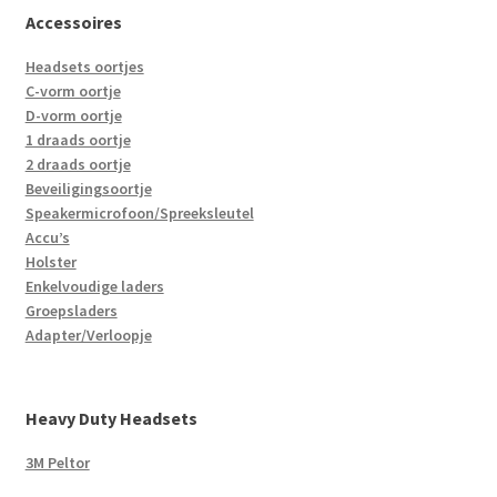
Accessoires
Headsets oortjes
C-vorm oortje
D-vorm oortje
1 draads oortje
2 draads oortje
Beveiligingsoortje
Speakermicrofoon/Spreeksleutel
Accu’s
Holster
Enkelvoudige laders
Groepsladers
Adapter/Verloopje
Heavy Duty Headsets
3M Peltor