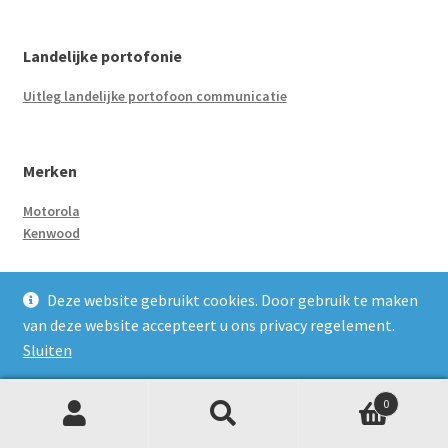
Landelijke portofonie
Uitleg landelijke portofoon communicatie
Merken
Motorola
Kenwood
Deze website gebruikt cookies. Door gebruik te maken
Type vergunning
van deze website accepteert u ons privacy regelement.
Vergunningsvrij
Sluiten
Vergunningsplichtig
0
Z
Zoeken
naar:
o
Accessoires