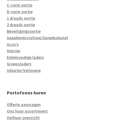
C-vorm oortje
D-vorm oortje
1 draads oortje
2 draads oortje
Beveiligingsoortje
Speakermicrofoon/Spreeksleutel
Accu’s
Holster
Enkelvoudige laders
Groepsladers
Adapter/Verloopje
Portofoons huren
Offerte aanvragen
Ons huur assortiment
Verhuur overzicht