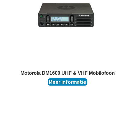
t
k
l
a
p
p
e
n
Motorola DM1600 UHF & VHF Mobilofoon
Meer informatie