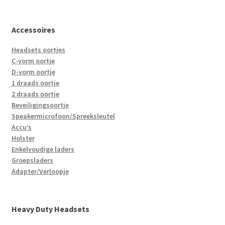
Accessoires
Headsets oortjes
C-vorm oortje
D-vorm oortje
1 draads oortje
2 draads oortje
Beveiligingsoortje
Speakermicrofoon/Spreeksleutel
Accu’s
Holster
Enkelvoudige laders
Groepsladers
Adapter/Verloopje
Heavy Duty Headsets