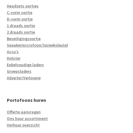
Headsets oortjes
C-vorm oortje
D-vorm oortje
1 draads oortje
2 draads oortje
Beveiligingsoortje
Speakermicrofoon/Spreeksleutel
Accu’s
Holster
Enkelvoudige laders
Groepsladers
Adapter/Verloopje
Portofoons huren
Offerte aanvragen
Ons huur assortiment
Verhuur overzicht