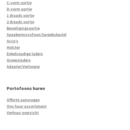
C-vorm oortje
D-vorm oortje
1 draads oortje
2 draads oortje
Beveiligingsoortje
Speakermicrofoon/Spreeksleutel
Accu’s
Holster
Enkelvoudige laders
Groepsladers
Adapter/Verloopje
Portofoons huren
Offerte aanvragen
Ons huur assortiment
Verhuur overzicht