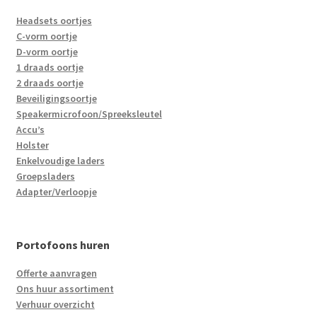
Headsets oortjes
C-vorm oortje
D-vorm oortje
1 draads oortje
2 draads oortje
Beveiligingsoortje
Speakermicrofoon/Spreeksleutel
Accu’s
Holster
Enkelvoudige laders
Groepsladers
Adapter/Verloopje
Portofoons huren
Offerte aanvragen
Ons huur assortiment
Verhuur overzicht