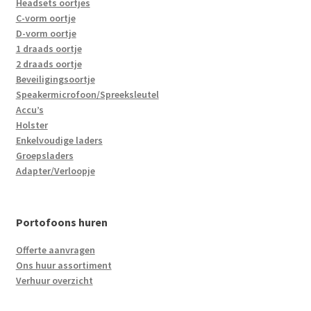
Headsets oortjes
C-vorm oortje
D-vorm oortje
1 draads oortje
2 draads oortje
Beveiligingsoortje
Speakermicrofoon/Spreeksleutel
Accu’s
Holster
Enkelvoudige laders
Groepsladers
Adapter/Verloopje
Portofoons huren
Offerte aanvragen
Ons huur assortiment
Verhuur overzicht