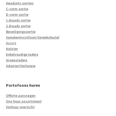
Headsets oortjes
C-vorm oortje
D-vorm oortje
1 draads oortje
2 draads oortje
Beveiligingsoortje
Speakermicrofoon/Spreeksleutel
Accu’s
Holster
Enkelvoudige laders
Groepsladers
Adapter/Verloopje
Portofoons huren
Offerte aanvragen
Ons huur assortiment
Verhuur overzicht