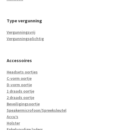
Type vergunning
Vergunningsvrij
Vergunningsplichtig
Accessoires
Headsets oortjes
C-vorm oortje
D-vorm oortje
1 draads oortje
2 draads oortje
Beveiligingsoortje
Speakermicrofoon/Spreeksleutel
Accu’s
Holster
Enkelvoudige laders