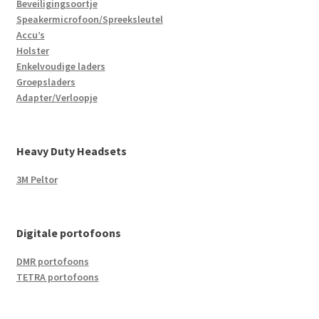
Beveiligingsoortje
Speakermicrofoon/Spreeksleutel
Accu’s
Holster
Enkelvoudige laders
Groepsladers
Adapter/Verloopje
Heavy Duty Headsets
3M Peltor
Digitale portofoons
DMR portofoons
TETRA portofoons