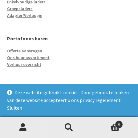
Enkelvoudige laders
Groepsladers
Adapter/Verloopje
Portofoons huren
Offerte aanvragen
Ons huur assortiment
Verhuur overzicht
Landelijke portofonie
Deze website gebruikt cookies. Door gebruik te maken
Uitleg landelijke portofoon communicatie
van deze website accepteert u ons privacy regelement.
Sluiten
Merken
0
Z
Zoeken
naar:
Motorola
o