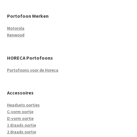
Portofoon Merken
Motorola
Kenwood
HORECA Portofoons
Portofoons voor de Horeca
Accessoires
Headsets oortjes
C-vorm oortje
D-vorm oortje
1 draads oortje
2 draads oortje