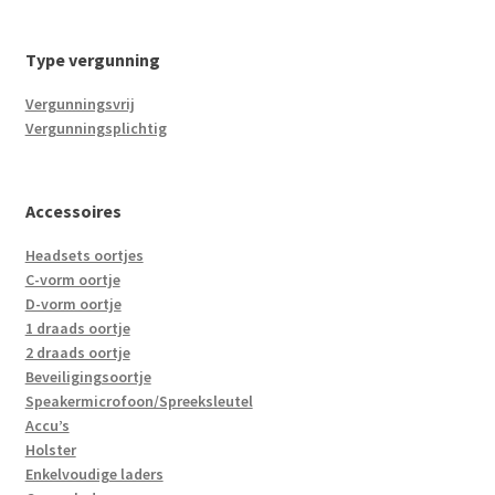
Type vergunning
Vergunningsvrij
Vergunningsplichtig
Accessoires
Headsets oortjes
C-vorm oortje
D-vorm oortje
1 draads oortje
2 draads oortje
Beveiligingsoortje
Speakermicrofoon/Spreeksleutel
Accu’s
Holster
Enkelvoudige laders