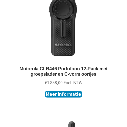
t
k
l
a
p
p
e
n
Motorola CLR446 Portofoon 12-Pack met
groepslader en C-vorm oortjes
€
1.858,00
Excl. BTW
Meer informatie