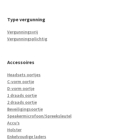
Type vergunning
Vergunningsvrij
Vergunningsplichtig
Accessoires
Headsets oortjes
C-vorm oortje
D-vorm oortje
1 draads oortje
2 draads oortje
Beveiligingsoortje
Speakermicrofoon/Spreeksleutel
Accu’s
Holster
Enkelvoudige laders