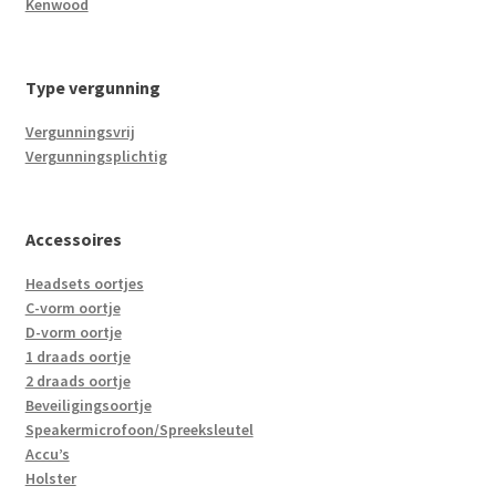
Kenwood
Type vergunning
Vergunningsvrij
Vergunningsplichtig
Accessoires
Headsets oortjes
C-vorm oortje
D-vorm oortje
1 draads oortje
2 draads oortje
Beveiligingsoortje
Speakermicrofoon/Spreeksleutel
Accu’s
Holster