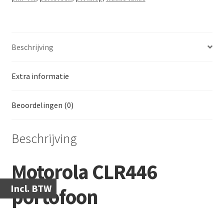
Beschrijving
Extra informatie
Beoordelingen (0)
Beschrijving
Motorola CLR446
Incl. BTW
portofoon