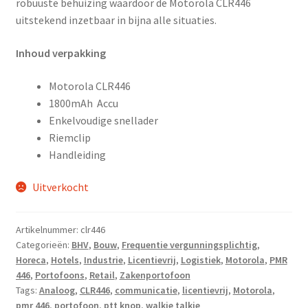
robuuste behuizing waardoor de Motorola CLR446
uitstekend inzetbaar in bijna alle situaties.
Inhoud verpakking
Motorola CLR446
1800mAh Accu
Enkelvoudige snellader
Riemclip
Handleiding
Uitverkocht
Artikelnummer:
clr446
Categorieën:
BHV
,
Bouw
,
Frequentie vergunningsplichtig
,
Horeca
,
Hotels
,
Industrie
,
Licentievrij
,
Logistiek
,
Motorola
,
PMR
446
,
Portofoons
,
Retail
,
Zakenportofoon
Tags:
Analoog
,
CLR446
,
communicatie
,
licentievrij
,
Motorola
,
pmr 446
,
portofoon
,
ptt knop
,
walkie talkie