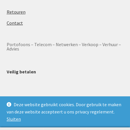
Retouren
Contact
Portofoons – Telecom – Netwerken – Verkoop – Verhuur –
Advies
Veilig betalen
Deze website gebruikt cookies. Door gebruik te maken
© HOFCON Portofoon webshop 2026
van deze website accepteert u ons privacy regelement.
Privacybeleid
Sluiten