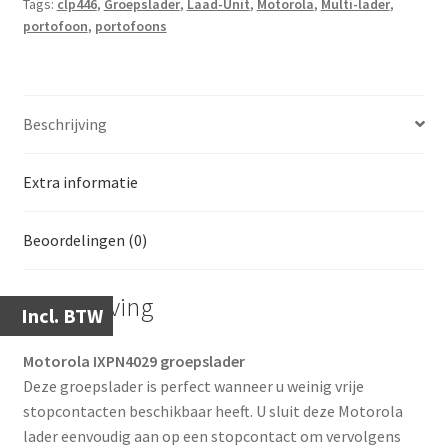
Tags:
clp446
,
Groepslader
,
Laad-Unit
,
Motorola
,
Multi-lader
,
portofoon
,
portofoons
Beschrijving
Extra informatie
Beoordelingen (0)
Beschrijving
Incl. BTW
Motorola IXPN4029 groepslader
Deze groepslader is perfect wanneer u weinig vrije
stopcontacten beschikbaar heeft. U sluit deze Motorola
lader eenvoudig aan op een stopcontact om vervolgens