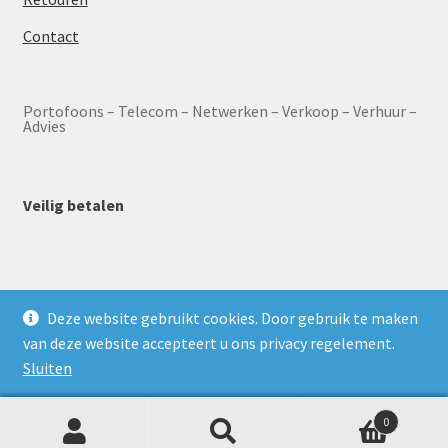
Contact
Portofoons – Telecom – Netwerken – Verkoop – Verhuur –
Advies
Veilig betalen
Deze website gebruikt cookies. Door gebruik te maken
© HOFCON Portofoon webshop 2026
van deze website accepteert u ons privacy regelement.
Privacybeleid
Sluiten
0
Z
Zoeken