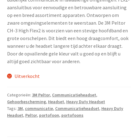
aansluitbus voor eenvoudige en betrouwbare aansluiting
op een breed assortiment apparaten. Ontworpen om
zware omgevingselementen te weerstaan. De 3M Peltor
CH-3 High Flex2 is voorzien van een stevige hoofdband en
grote oorschelpen. Dit biedt een hoog draagcomfort, ook
wanneer u de headset langere tijd achter elkaar draagt.
Door de opvallende gele kleur valt u goed op en blijft u
altijd goed zichtbaar voor anderen.
Uitverkocht
Categorieën:
3M Peltor
,
Communicatieheadset
,
Gehoorbescherming
,
Headset
,
Heavy Duty Headset
Tags:
3M
,
communicatie
,
Communicatieheadset
,
Heavy Duty
Headset
,
Peltor
,
portofoon
,
portofoons