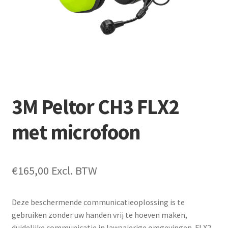
t
k
l
a
p
p
e
n
3M Peltor CH3 FLX2
met microfoon
€
165,00
Excl. BTW
Deze beschermende communicatieoplossing is te
gebruiken zonder uw handen vrij te hoeven maken,
duidelijke communicatie in lawaaierige omgevingen. FLX2-