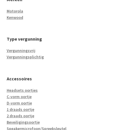
Motorola
Kenwood
Type vergunning
Vergunningsvrij
Vergunningsplichtig
Accessoires
Headsets oortjes
C-vorm oortje
D-vorm oortje
1 draads oortje
2 draads oortje
Beveiligingsoortje
Speakermicrofoon/Spreeksleutel