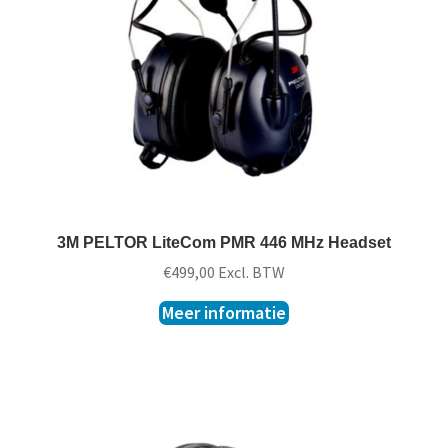
t
k
l
a
p
p
e
n
3M PELTOR LiteCom PMR 446 MHz Headset
€
499,00
Excl. BTW
Meer informatie