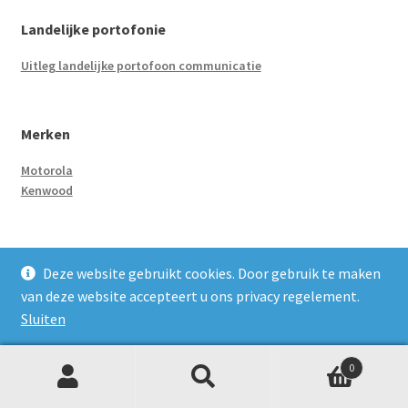
Landelijke portofonie
Uitleg landelijke portofoon communicatie
Merken
Motorola
Kenwood
Type vergunning
Deze website gebruikt cookies. Door gebruik te maken
Vergunningsvrij
van deze website accepteert u ons privacy regelement.
Vergunningsplichtig
Sluiten
0
Accessoires
Z
Zoeken
naar:
o