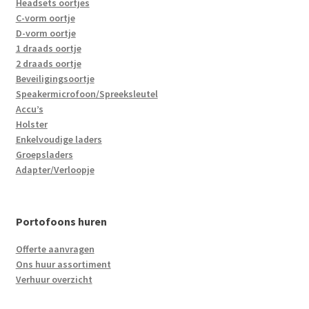
Headsets oortjes
C-vorm oortje
D-vorm oortje
1 draads oortje
2 draads oortje
Beveiligingsoortje
Speakermicrofoon/Spreeksleutel
Accu’s
Holster
Enkelvoudige laders
Groepsladers
Adapter/Verloopje
Portofoons huren
Offerte aanvragen
Ons huur assortiment
Verhuur overzicht