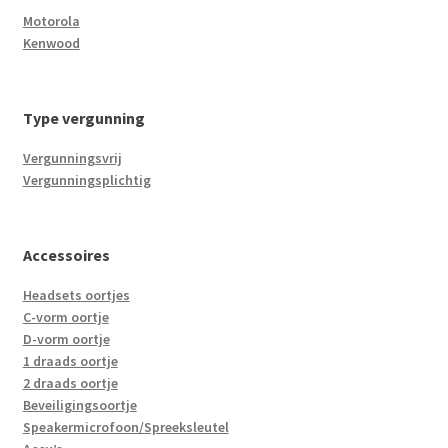
Motorola
Kenwood
Type vergunning
Vergunningsvrij
Vergunningsplichtig
Accessoires
Headsets oortjes
C-vorm oortje
D-vorm oortje
1 draads oortje
2 draads oortje
Beveiligingsoortje
Speakermicrofoon/Spreeksleutel