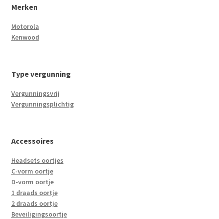
Merken
Motorola
Kenwood
Type vergunning
Vergunningsvrij
Vergunningsplichtig
Accessoires
Headsets oortjes
C-vorm oortje
D-vorm oortje
1 draads oortje
2 draads oortje
Beveiligingsoortje