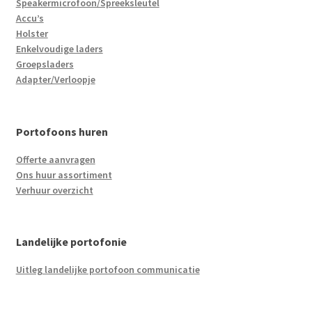
Speakermicrofoon/Spreeksleutel
Accu’s
Holster
Enkelvoudige laders
Groepsladers
Adapter/Verloopje
Portofoons huren
Offerte aanvragen
Ons huur assortiment
Verhuur overzicht
Landelijke portofonie
Uitleg landelijke portofoon communicatie