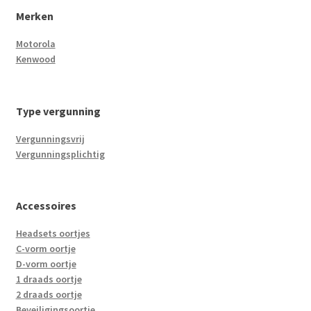
Merken
Motorola
Kenwood
Type vergunning
Vergunningsvrij
Vergunningsplichtig
Accessoires
Headsets oortjes
C-vorm oortje
D-vorm oortje
1 draads oortje
2 draads oortje
Beveiligingsoortje