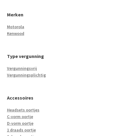
Merken
Motorola
Kenwood
Type vergunning
Vergunningsvrij
Vergunningsplichtig
Accessoires
Headsets oortjes
C-vorm oortje
D-vorm oortje
1 draads oortje