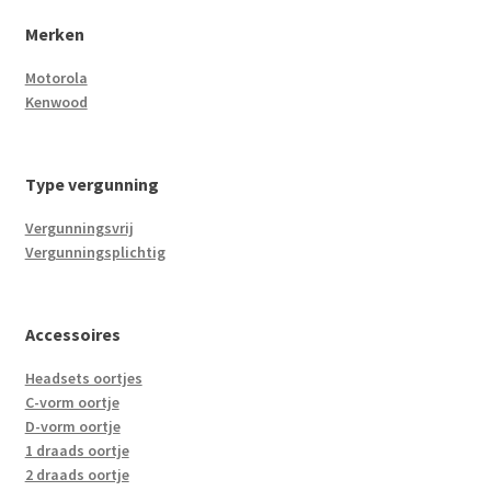
Merken
Motorola
Kenwood
Type vergunning
Vergunningsvrij
Vergunningsplichtig
Accessoires
Headsets oortjes
C-vorm oortje
D-vorm oortje
1 draads oortje
2 draads oortje