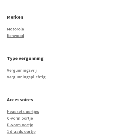
Merken
Motorola
Kenwood
Type vergunning
Vergunningsvrij
Vergunningsplichtig
Accessoires
Headsets oortjes
C-vorm oortje
D-vorm oortje
1 draads oortje