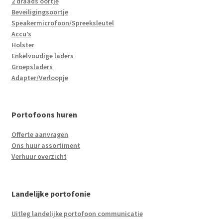
2 draads oortje
Beveiligingsoortje
Speakermicrofoon/Spreeksleutel
Accu’s
Holster
Enkelvoudige laders
Groepsladers
Adapter/Verloopje
Portofoons huren
Offerte aanvragen
Ons huur assortiment
Verhuur overzicht
Landelijke portofonie
Uitleg landelijke portofoon communicatie