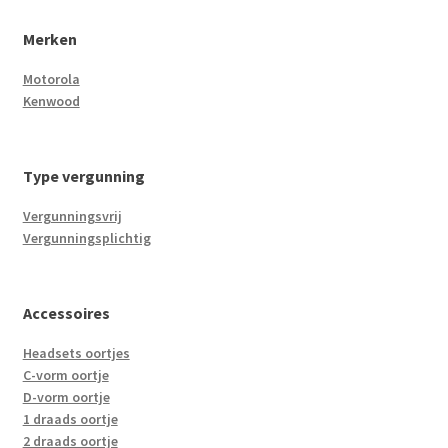
Merken
Motorola
Kenwood
Type vergunning
Vergunningsvrij
Vergunningsplichtig
Accessoires
Headsets oortjes
C-vorm oortje
D-vorm oortje
1 draads oortje
2 draads oortje