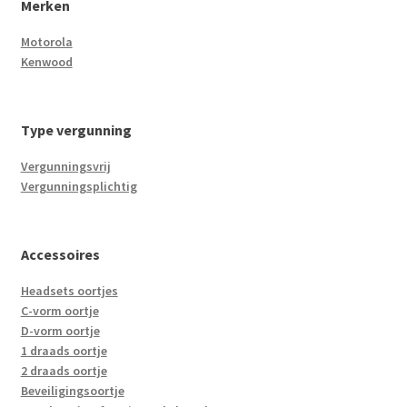
Merken
Motorola
Kenwood
Type vergunning
Vergunningsvrij
Vergunningsplichtig
Accessoires
Headsets oortjes
C-vorm oortje
D-vorm oortje
1 draads oortje
2 draads oortje
Beveiligingsoortje