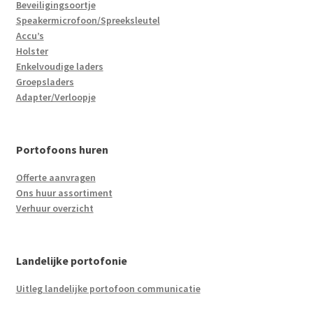
Beveiligingsoortje
Speakermicrofoon/Spreeksleutel
Accu’s
Holster
Enkelvoudige laders
Groepsladers
Adapter/Verloopje
Portofoons huren
Offerte aanvragen
Ons huur assortiment
Verhuur overzicht
Landelijke portofonie
Uitleg landelijke portofoon communicatie