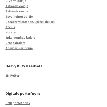
D-vorm oortje
1 draads oortje
2 draads oortje
Beveiligingsoortje
Speakermicrofoon/Spreeksleutel
Accu’s
Holster
Enkelvoudige laders
Groepsladers
Adapter/Verloopje
Heavy Duty Headsets
3M Peltor
Digitale portofoons
DMR portofoons