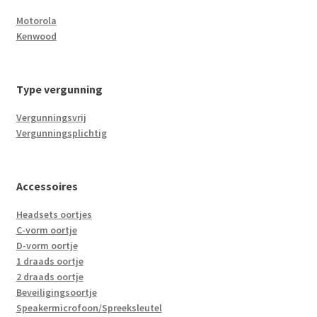
Motorola
Kenwood
Type vergunning
Vergunningsvrij
Vergunningsplichtig
Accessoires
Headsets oortjes
C-vorm oortje
D-vorm oortje
1 draads oortje
2 draads oortje
Beveiligingsoortje
Speakermicrofoon/Spreeksleutel