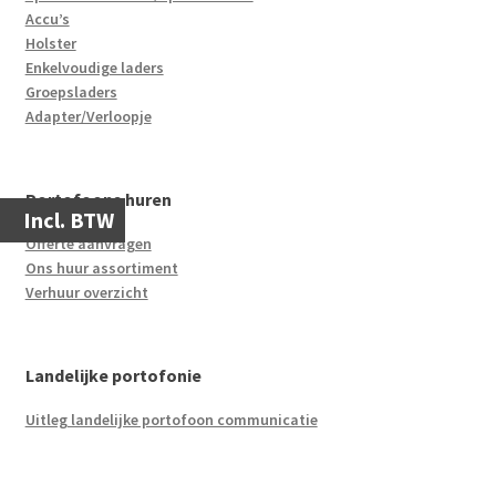
Accu’s
Holster
Enkelvoudige laders
Groepsladers
Adapter/Verloopje
Portofoons huren
Incl. BTW
Offerte aanvragen
Ons huur assortiment
Verhuur overzicht
Landelijke portofonie
Uitleg landelijke portofoon communicatie