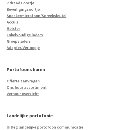
2 draads oortje
Beveiligingsoortje
Speakermicrofoon/Spreeksleutel
Accu’s
Holster
Enkelvoudige laders
Groepsladers
Adapter/Verloopje
Portofoons huren
Offerte aanvragen
Ons huur assortiment
Verhuur overzicht
Landelijke portofonie
Uitleg landelijke portofoon communicatie