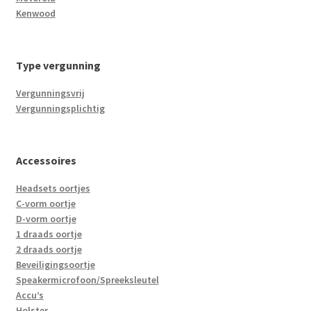
Kenwood
Type vergunning
Vergunningsvrij
Vergunningsplichtig
Accessoires
Headsets oortjes
C-vorm oortje
D-vorm oortje
1 draads oortje
2 draads oortje
Beveiligingsoortje
Speakermicrofoon/Spreeksleutel
Accu’s
Holster