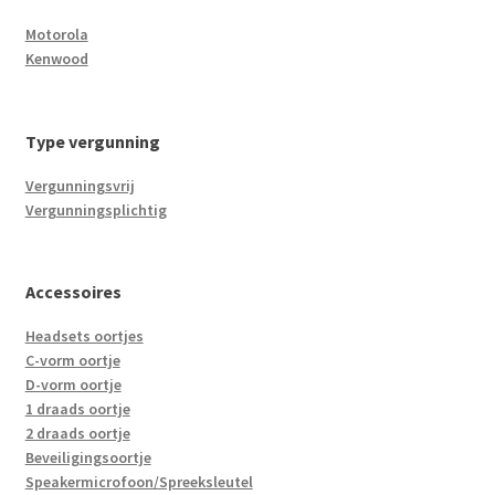
Motorola
Kenwood
Type vergunning
Vergunningsvrij
Vergunningsplichtig
Accessoires
Headsets oortjes
C-vorm oortje
D-vorm oortje
1 draads oortje
2 draads oortje
Beveiligingsoortje
Speakermicrofoon/Spreeksleutel