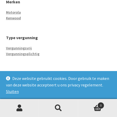
Merken
Motorola
Kenwood
Type vergunning
Vergunningsvrij
Vergunningsplichtig
Accessoires
Deze website gebruikt cookies. Door gebruik te maken
Headsets oortjes
van deze website accepteert u ons privacy regelement.
C-vorm oortje
Sluiten
D-vorm oortje
1 draads oortje
0
2 draads oortje
Z
Zoeken
Beveiligingsoortje
naar:
o