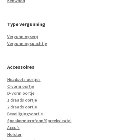
Kenwood
Type vergunning
Vergunningsvrij
Vergunningsplichtig
Accessoires
Headsets oortjes
C-vorm oortje
D-vorm oortje
1 draads oortje
2 draads oortje
Beveiligingsoortje
Speakermicrofoon/Spreeksleutel
Accu’s
Holster