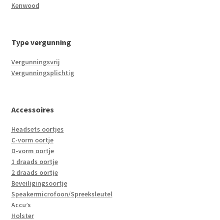
Kenwood
Type vergunning
Vergunningsvrij
Vergunningsplichtig
Accessoires
Headsets oortjes
C-vorm oortje
D-vorm oortje
1 draads oortje
2 draads oortje
Beveiligingsoortje
Speakermicrofoon/Spreeksleutel
Accu’s
Holster