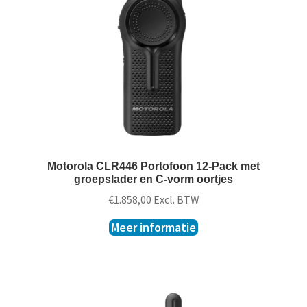
t
k
l
a
p
p
e
n
Motorola CLR446 Portofoon 12-Pack met
groepslader en C-vorm oortjes
€
1.858,00
Excl. BTW
Meer informatie