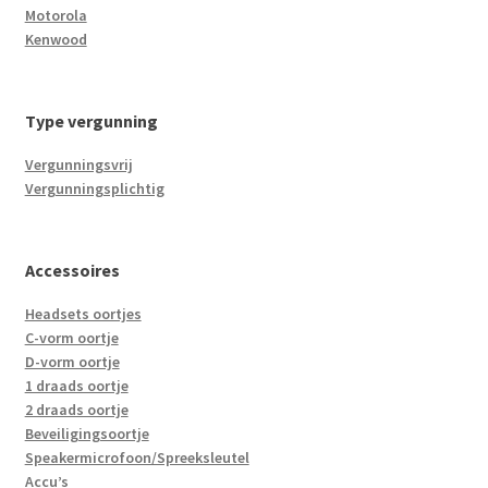
Motorola
Kenwood
Type vergunning
Vergunningsvrij
Vergunningsplichtig
Accessoires
Headsets oortjes
C-vorm oortje
D-vorm oortje
1 draads oortje
2 draads oortje
Beveiligingsoortje
Speakermicrofoon/Spreeksleutel
Accu’s