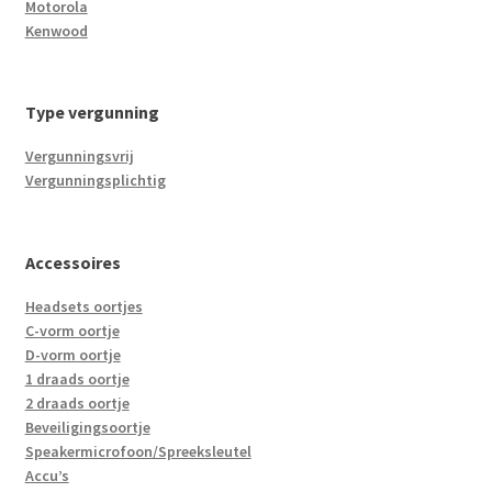
Motorola
Kenwood
Type vergunning
Vergunningsvrij
Vergunningsplichtig
Accessoires
Headsets oortjes
C-vorm oortje
D-vorm oortje
1 draads oortje
2 draads oortje
Beveiligingsoortje
Speakermicrofoon/Spreeksleutel
Accu’s