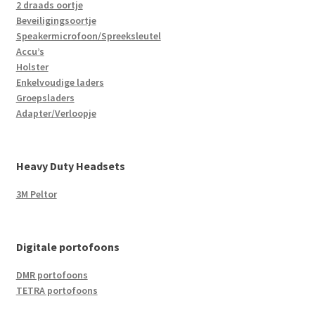
2 draads oortje
Beveiligingsoortje
Speakermicrofoon/Spreeksleutel
Accu’s
Holster
Enkelvoudige laders
Groepsladers
Adapter/Verloopje
Heavy Duty Headsets
3M Peltor
Digitale portofoons
DMR portofoons
TETRA portofoons