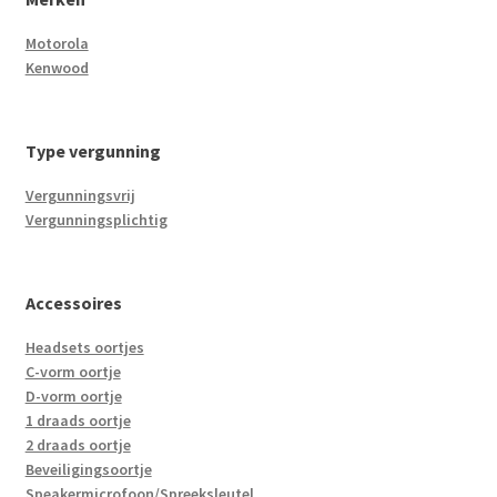
Motorola
Kenwood
Type vergunning
Vergunningsvrij
Vergunningsplichtig
Accessoires
Headsets oortjes
C-vorm oortje
D-vorm oortje
1 draads oortje
2 draads oortje
Beveiligingsoortje
Speakermicrofoon/Spreeksleutel