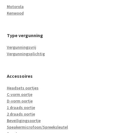
Motorola
Kenwood
Type vergunning
Vergunningsvrij
Vergunningsplichtig
Accessoires
Headsets oortjes
C-vorm oortje
D-vorm oortje
1 draads oortje
2 draads oortje
Beveiligingsoortje
Speakermicrofoon/Spreeksleutel