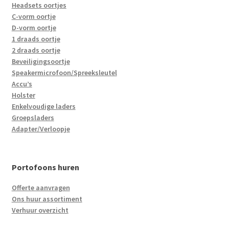
Headsets oortjes
C-vorm oortje
D-vorm oortje
1 draads oortje
2 draads oortje
Beveiligingsoortje
Speakermicrofoon/Spreeksleutel
Accu’s
Holster
Enkelvoudige laders
Groepsladers
Adapter/Verloopje
Portofoons huren
Offerte aanvragen
Ons huur assortiment
Verhuur overzicht