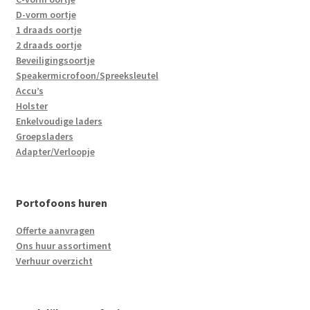
D-vorm oortje
1 draads oortje
2 draads oortje
Beveiligingsoortje
Speakermicrofoon/Spreeksleutel
Accu’s
Holster
Enkelvoudige laders
Groepsladers
Adapter/Verloopje
Portofoons huren
Offerte aanvragen
Ons huur assortiment
Verhuur overzicht