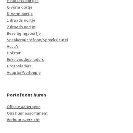
Headsets oortjes
C-vorm oortje
D-vorm oortje
1 draads oortje
2 draads oortje
Beveiligingsoortje
Speakermicrofoon/Spreeksleutel
Accu’s
Holster
Enkelvoudige laders
Groepsladers
Adapter/Verloopje
Portofoons huren
Offerte aanvragen
Ons huur assortiment
Verhuur overzicht