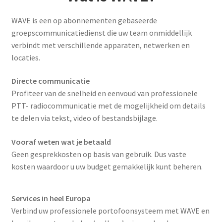
t
k
WAVE is een op abonnementen gebaseerde
l
a
groepscommunicatiedienst die uw team onmiddellijk
p
verbindt met verschillende apparaten, netwerken en
p
e
locaties.
n
Directe communicatie
Profiteer van de snelheid en eenvoud van professionele
PTT- radiocommunicatie met de mogelijkheid om details
te delen via tekst, video of bestandsbijlage.
Vooraf weten wat je betaald
Geen gesprekkosten op basis van gebruik. Dus vaste
kosten waardoor u uw budget gemakkelijk kunt beheren.
Services in heel Europa
Verbind uw professionele portofoonsysteem met WAVE en