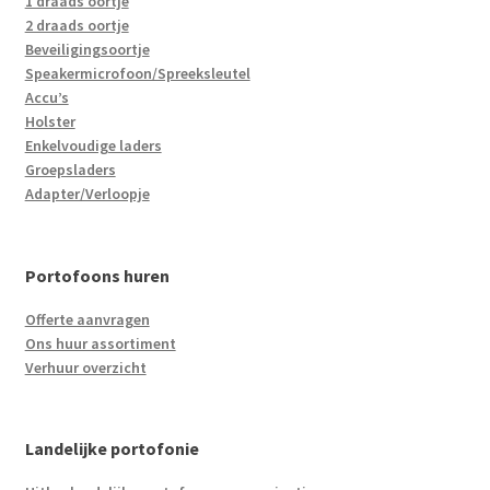
1 draads oortje
2 draads oortje
Beveiligingsoortje
Speakermicrofoon/Spreeksleutel
Accu’s
Holster
Enkelvoudige laders
Groepsladers
Adapter/Verloopje
Portofoons huren
Offerte aanvragen
Ons huur assortiment
Verhuur overzicht
Landelijke portofonie