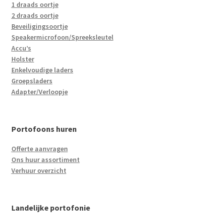
1 draads oortje
2 draads oortje
Beveiligingsoortje
Speakermicrofoon/Spreeksleutel
Accu’s
Holster
Enkelvoudige laders
Groepsladers
Adapter/Verloopje
Portofoons huren
Offerte aanvragen
Ons huur assortiment
Verhuur overzicht
Landelijke portofonie