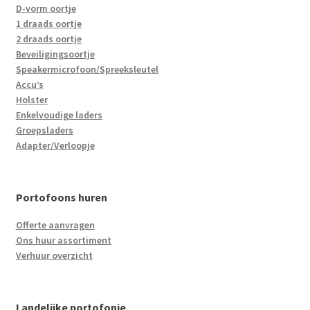
D-vorm oortje
1 draads oortje
2 draads oortje
Beveiligingsoortje
Speakermicrofoon/Spreeksleutel
Accu’s
Holster
Enkelvoudige laders
Groepsladers
Adapter/Verloopje
Portofoons huren
Offerte aanvragen
Ons huur assortiment
Verhuur overzicht
Landelijke portofonie