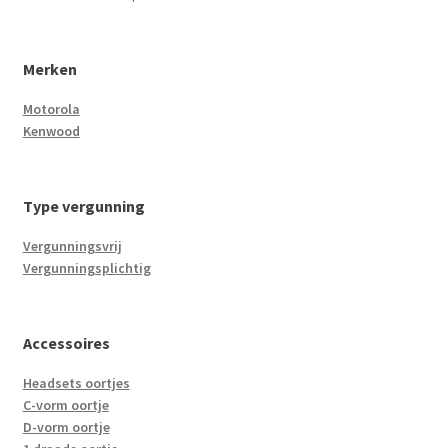
Merken
Motorola
Kenwood
Type vergunning
Vergunningsvrij
Vergunningsplichtig
Accessoires
Headsets oortjes
C-vorm oortje
D-vorm oortje