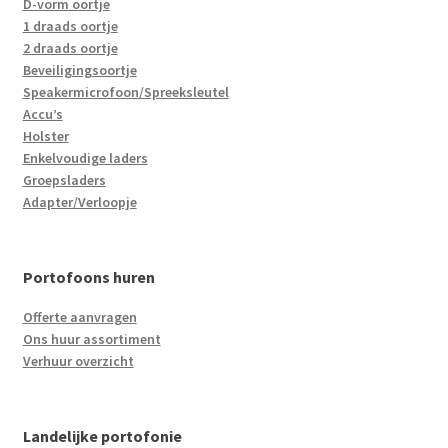
D-vorm oortje
1 draads oortje
2 draads oortje
Beveiligingsoortje
Speakermicrofoon/Spreeksleutel
Accu’s
Holster
Enkelvoudige laders
Groepsladers
Adapter/Verloopje
Portofoons huren
Offerte aanvragen
Ons huur assortiment
Verhuur overzicht
Landelijke portofonie