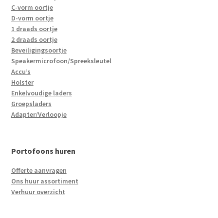
C-vorm oortje
D-vorm oortje
1 draads oortje
2 draads oortje
Beveiligingsoortje
Speakermicrofoon/Spreeksleutel
Accu’s
Holster
Enkelvoudige laders
Groepsladers
Adapter/Verloopje
Portofoons huren
Offerte aanvragen
Ons huur assortiment
Verhuur overzicht