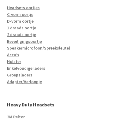
Headsets oortjes
C-vorm oortje
D-vorm oortje
1 draads oortje
2 draads oortje
Beveiligingsoortje
Speakermicrofoon/Spreeksleutel
Accu’s
Holster
Enkelvoudige laders
Groepsladers
Adapter/Verloopje
Heavy Duty Headsets
3M Peltor