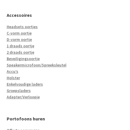
Accessoires
Headsets oortjes
C-vorm oortje
D-vorm oortje
1 draads oortje
2 draads oortje
Beveiligingsoortje
Speakermicrofoon/Spreeksleutel
Accu’s
Holster
Enkelvoudige laders
Groepsladers
Adapter/Verloopje
Portofoons huren