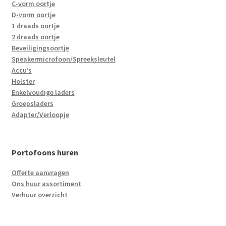
C-vorm oortje
D-vorm oortje
1 draads oortje
2 draads oortje
Beveiligingsoortje
Speakermicrofoon/Spreeksleutel
Accu’s
Holster
Enkelvoudige laders
Groepsladers
Adapter/Verloopje
Portofoons huren
Offerte aanvragen
Ons huur assortiment
Verhuur overzicht