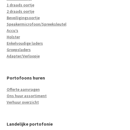
1 draads oortje
2 draads oortje
Beveiligingsoortje
Speakermicrofoon/Spreeksleutel
Accu’s
Holster
Enkelvoudige laders
Groepsladers
Adapter/Verloopje
Portofoons huren
Offerte aanvragen
Ons huur assortiment
Verhuur overzicht
Landelijke portofonie