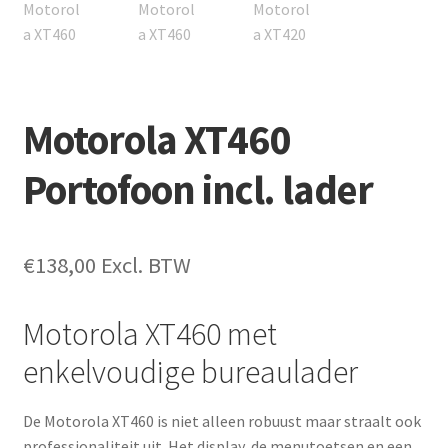
Motorola XT460
Portofoon incl. lader
€
138,00
Excl. BTW
Motorola XT460 met
enkelvoudige bureaulader
De Motorola XT460 is niet alleen robuust maar straalt ook
professionaliteit uit. Het display, de menutoetsen en een