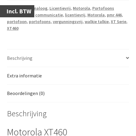
Categorieën:
Analoog
,
Licentievrij
,
Motorola
,
Portofoons
Incl. BTW
Tags:
Analoog
,
communicatie
,
licentievrij
,
Motorola
,
pmr 446
,
portofoon
,
portofoons
,
vergunningsvrij
,
walkie talkie
,
XT Serie
,
XT460
Beschrijving
Extra informatie
Beoordelingen (0)
Beschrijving
Motorola XT460