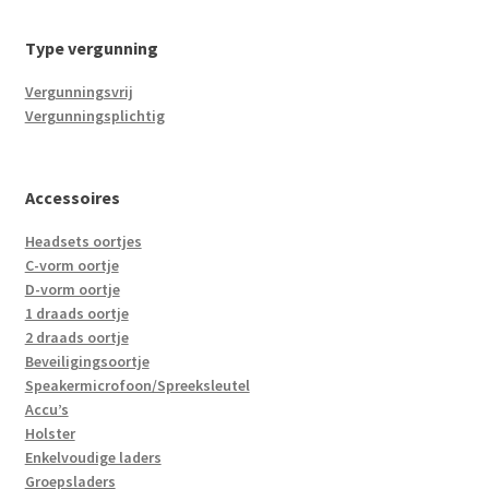
Type vergunning
Vergunningsvrij
Vergunningsplichtig
Accessoires
Headsets oortjes
C-vorm oortje
D-vorm oortje
1 draads oortje
2 draads oortje
Beveiligingsoortje
Speakermicrofoon/Spreeksleutel
Accu’s
Holster
Enkelvoudige laders
Groepsladers