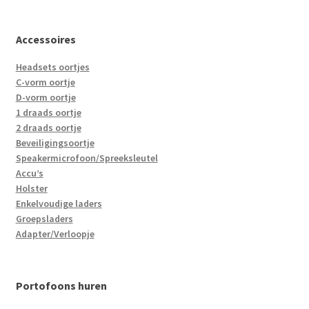
Accessoires
Headsets oortjes
C-vorm oortje
D-vorm oortje
1 draads oortje
2 draads oortje
Beveiligingsoortje
Speakermicrofoon/Spreeksleutel
Accu’s
Holster
Enkelvoudige laders
Groepsladers
Adapter/Verloopje
Portofoons huren