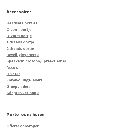
Accessoires
Headsets oortjes
C-vorm oortje
D-vorm oortje
1 draads oortje
2 draads oortje
Beveiligingsoortje
Speakermicrofoon/Spreeksleutel
Accu’s
Holster
Enkelvoudige laders
Groepsladers
Adapter/Verloopje
Portofoons huren
Offerte aanvragen