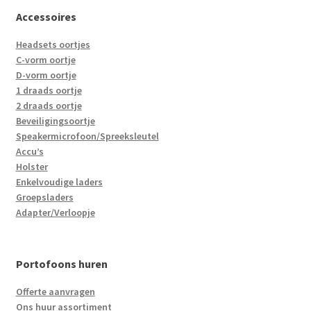
Accessoires
Headsets oortjes
C-vorm oortje
D-vorm oortje
1 draads oortje
2 draads oortje
Beveiligingsoortje
Speakermicrofoon/Spreeksleutel
Accu’s
Holster
Enkelvoudige laders
Groepsladers
Adapter/Verloopje
Portofoons huren
Offerte aanvragen
Ons huur assortiment