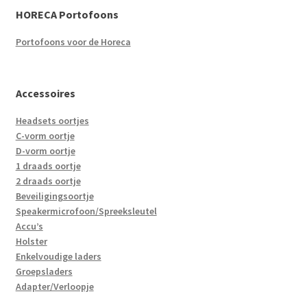
HORECA Portofoons
Portofoons voor de Horeca
Accessoires
Headsets oortjes
C-vorm oortje
D-vorm oortje
1 draads oortje
2 draads oortje
Beveiligingsoortje
Speakermicrofoon/Spreeksleutel
Accu’s
Holster
Enkelvoudige laders
Groepsladers
Adapter/Verloopje