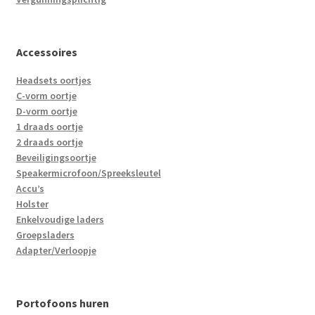
Accessoires
Headsets oortjes
C-vorm oortje
D-vorm oortje
1 draads oortje
2 draads oortje
Beveiligingsoortje
Speakermicrofoon/Spreeksleutel
Accu’s
Holster
Enkelvoudige laders
Groepsladers
Adapter/Verloopje
Portofoons huren