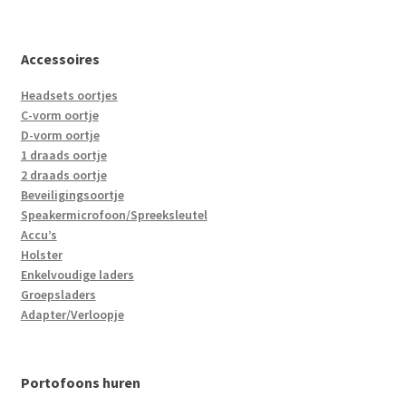
Accessoires
Headsets oortjes
C-vorm oortje
D-vorm oortje
1 draads oortje
2 draads oortje
Beveiligingsoortje
Speakermicrofoon/Spreeksleutel
Accu’s
Holster
Enkelvoudige laders
Groepsladers
Adapter/Verloopje
Portofoons huren