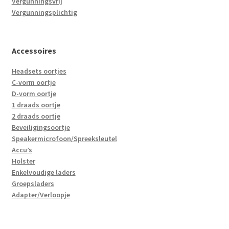
Vergunningsvrij
Vergunningsplichtig
Accessoires
Headsets oortjes
C-vorm oortje
D-vorm oortje
1 draads oortje
2 draads oortje
Beveiligingsoortje
Speakermicrofoon/Spreeksleutel
Accu’s
Holster
Enkelvoudige laders
Groepsladers
Adapter/Verloopje