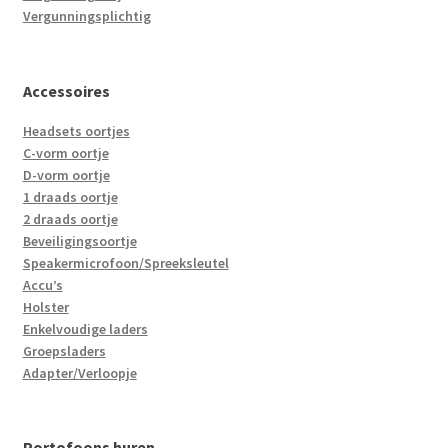
Vergunningsplichtig
Accessoires
Headsets oortjes
C-vorm oortje
D-vorm oortje
1 draads oortje
2 draads oortje
Beveiligingsoortje
Speakermicrofoon/Spreeksleutel
Accu’s
Holster
Enkelvoudige laders
Groepsladers
Adapter/Verloopje
Portofoons huren