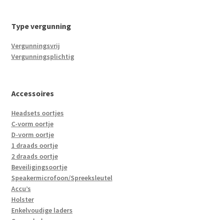
Type vergunning
Vergunningsvrij
Vergunningsplichtig
Accessoires
Headsets oortjes
C-vorm oortje
D-vorm oortje
1 draads oortje
2 draads oortje
Beveiligingsoortje
Speakermicrofoon/Spreeksleutel
Accu’s
Holster
Enkelvoudige laders