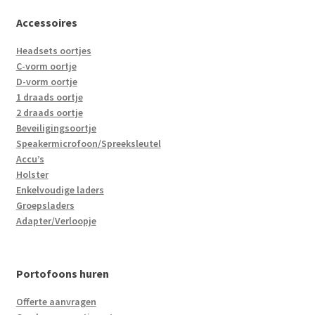
Accessoires
Headsets oortjes
C-vorm oortje
D-vorm oortje
1 draads oortje
2 draads oortje
Beveiligingsoortje
Speakermicrofoon/Spreeksleutel
Accu’s
Holster
Enkelvoudige laders
Groepsladers
Adapter/Verloopje
Portofoons huren
Offerte aanvragen