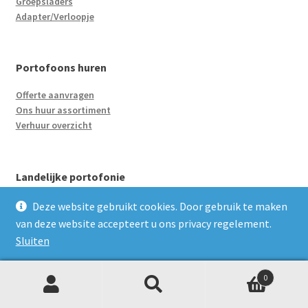
Groepsladers
Adapter/Verloopje
Portofoons huren
Offerte aanvragen
Ons huur assortiment
Verhuur overzicht
Landelijke portofonie
Uitleg landelijke portofoon communicatie
Deze website gebruikt cookies. Door gebruik te maken
van deze website accepteert u ons privacy regelement.
Sluiten
Merken
0
Motorola
Z
Zoeken
Kenwood
naar:
o