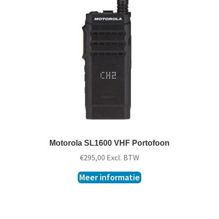
t
k
l
a
p
p
e
n
Motorola SL1600 VHF Portofoon
€
295,00
Excl. BTW
Meer informatie