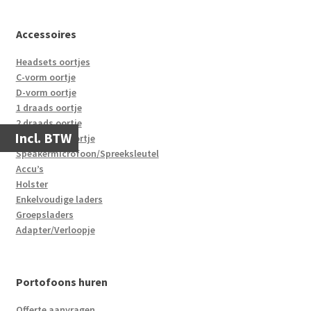
Accessoires
Headsets oortjes
C-vorm oortje
D-vorm oortje
1 draads oortje
2 draads oortje
Incl. BTW
Beveiligingsoortje
Speakermicrofoon/Spreeksleutel
Accu’s
Holster
Enkelvoudige laders
Groepsladers
Adapter/Verloopje
Portofoons huren
Offerte aanvragen