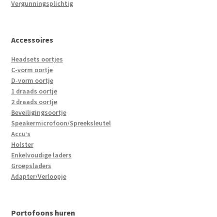
Vergunningsplichtig
Accessoires
Headsets oortjes
C-vorm oortje
D-vorm oortje
1 draads oortje
2 draads oortje
Beveiligingsoortje
Speakermicrofoon/Spreeksleutel
Accu’s
Holster
Enkelvoudige laders
Groepsladers
Adapter/Verloopje
Portofoons huren