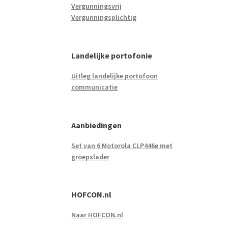
Vergunningsvrij
Vergunningsplichtig
Landelijke portofonie
Uitleg landelijke portofoon
communicatie
Aanbiedingen
Set van 6 Motorola CLP446e met
groepslader
HOFCON.nl
Naar HOFCON.nl