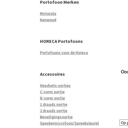
Portofoon Merken
Motorola
Kenwood
HORECA Portofoons
Portofoons voor de Horeca
Oor
Accessoires
Headsets oortjes
C-vorm oortje
D-vorm oortje
1 draads oortje
2 draads oortje
Beveiligingsoortje
Speakermicrofoon/Spreeksleutel