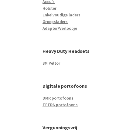
Accu’s
Holster
Enkelvoudige laders
Groepsladers
Adapter/Verloopje
Heavy Duty Headsets
3M Peltor
Digitale portofoons
DMR portofoons
TETRA portofoons
Vergunningsvrij