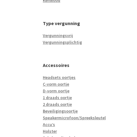
Kenwood
Type vergunning
Vergunningsvrij
Vergunningsplichtig
Accessoires
Headsets oortjes
C-vorm oortje
D-vorm oortje
1 draads oortje
2 draads oortje
Beveiligingsoortje
Speakermicrofoon/Spreeksleutel
Accu’s
Holster