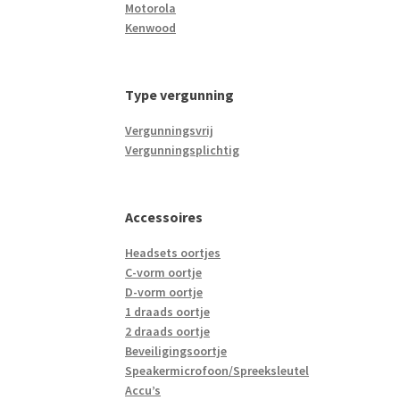
Motorola
Kenwood
Type vergunning
Vergunningsvrij
Vergunningsplichtig
Accessoires
Headsets oortjes
C-vorm oortje
D-vorm oortje
1 draads oortje
2 draads oortje
Beveiligingsoortje
Speakermicrofoon/Spreeksleutel
Accu’s