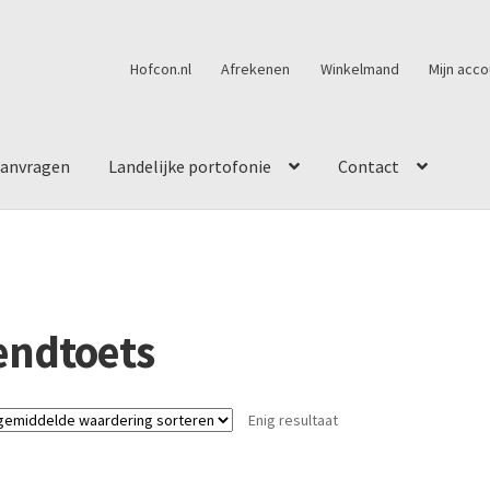
Hofcon.nl
Afrekenen
Winkelmand
Mijn acco
aanvragen
Landelijke portofonie
Contact
endtoets
Enig resultaat