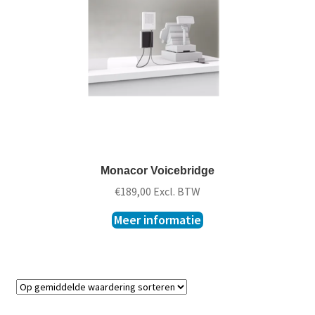
t
k
l
a
p
p
e
n
Monacor Voicebridge
€
189,00
Excl. BTW
Meer informatie