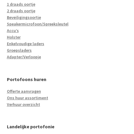
1 draads oortje
2 draads oortje
Beveiligingsoortje
Speakermicrofoon/Spreeksleutel
Accu’s
Holster
Enkelvoudige laders
Groepsladers
Adapter/Verloopje
Portofoons huren
Offerte aanvragen
Ons huur assortiment
Verhuur overzicht
Landelijke portofonie