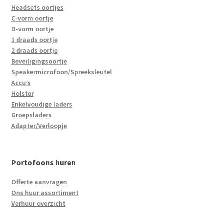
Headsets oortjes
C-vorm oortje
D-vorm oortje
1 draads oortje
2 draads oortje
Beveiligingsoortje
Speakermicrofoon/Spreeksleutel
Accu’s
Holster
Enkelvoudige laders
Groepsladers
Adapter/Verloopje
Portofoons huren
Offerte aanvragen
Ons huur assortiment
Verhuur overzicht