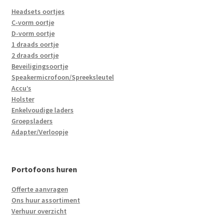
Headsets oortjes
C-vorm oortje
D-vorm oortje
1 draads oortje
2 draads oortje
Beveiligingsoortje
Speakermicrofoon/Spreeksleutel
Accu’s
Holster
Enkelvoudige laders
Groepsladers
Adapter/Verloopje
Portofoons huren
Offerte aanvragen
Ons huur assortiment
Verhuur overzicht