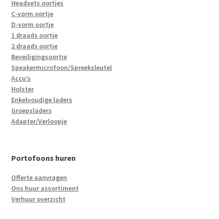
Headsets oortjes
C-vorm oortje
D-vorm oortje
1 draads oortje
2 draads oortje
Beveiligingsoortje
Speakermicrofoon/Spreeksleutel
Accu’s
Holster
Enkelvoudige laders
Groepsladers
Adapter/Verloopje
Portofoons huren
Offerte aanvragen
Ons huur assortiment
Verhuur overzicht