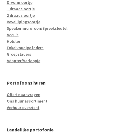
D-vorm oortje
1 draads oortje
2 draads oortje
Beveiligingsoortje
Speakermicrofoon/Spreeksleutel
Accu’s
Holster
Enkelvoudige laders
Groepsladers
Adapter/Verloopje
Portofoons huren
Offerte aanvragen
Ons huur assortiment
Verhuur overzicht
Landelijke portofonie