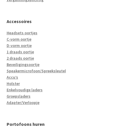
Accessoires
Headsets oortjes
C-vorm oortje
D-vorm oortje
1 draads oortje
2 draads oortje
Beveiligingsoortje
Speakermicrofoon/Spreeksleutel
Accu’s
Holster
Enkelvoudige laders
Groepsladers
Adapter/Verloopje
Portofoons huren