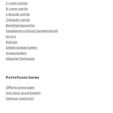
C-vorm oortje
D-vorm oortje
1 draads oortje
2 draads oortje
Beveiligingsoortje
Speakermicrofoon/Spreeksleutel
Accu’s
Holster
Enkelvoudige laders
Groepsladers
Adapter/Verloopje
Portofoons huren
Offerte aanvragen
Ons huur assortiment
Verhuur overzicht