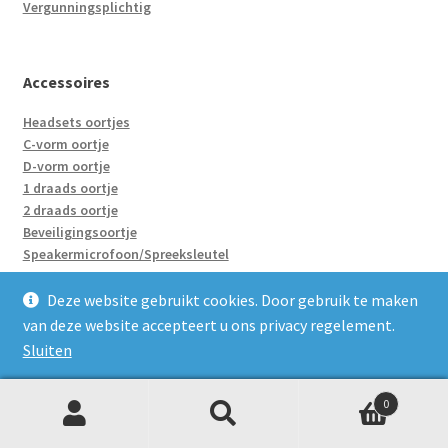
Vergunningsplichtig
Accessoires
Headsets oortjes
C-vorm oortje
D-vorm oortje
1 draads oortje
2 draads oortje
Beveiligingsoortje
Speakermicrofoon/Spreeksleutel
Accu’s
Holster
Deze website gebruikt cookies. Door gebruik te maken
Enkelvoudige laders
van deze website accepteert u ons privacy regelement.
Groepsladers
Sluiten
Adapter/Verloopje
0
Z
Zoeken
naar:
Portofoons huren
o