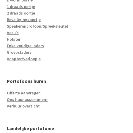
D-vorm oortje
1 draads oortje
2 draads oortje
Beveiligingsoortje
Speakermicrofoon/Spreeksleutel
Accu’s
Holster
Enkelvoudige laders
Groepsladers
Adapter/Verloopje
Portofoons huren
Offerte aanvragen
Ons huur assortiment
Verhuur overzicht
Landelijke portofonie