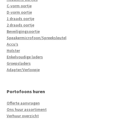
C-vorm oortje
D-vorm oortje
1 draads oortje
2 draads oortje
Beveiligingsoortje
Speakermicrofoon/Spreeksleutel
Accu’s
Holster
Enkelvoudige laders
Groepsladers
Adapter/Verloopje
Portofoons huren
Offerte aanvragen
Ons huur assortiment
Verhuur overzicht