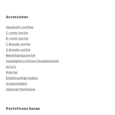
Accessoires
Headsets oortjes
C-vorm oortje
D-vorm oortje
1 draads oortje
2 draads oortje
Beveiligingsoortje
Speakermicrofoon/Spreeksleutel
Accu’s
Holster
Enkelvoudige laders
Groepsladers
Adapter/Verloopje
Portofoons huren