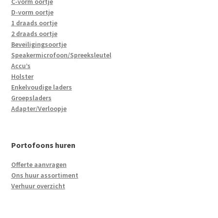
C-vorm oortje
D-vorm oortje
1 draads oortje
2 draads oortje
Beveiligingsoortje
Speakermicrofoon/Spreeksleutel
Accu’s
Holster
Enkelvoudige laders
Groepsladers
Adapter/Verloopje
Portofoons huren
Offerte aanvragen
Ons huur assortiment
Verhuur overzicht