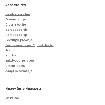
Accessoires
Headsets oortjes
C-vorm oortje
D-vorm oortje
1 draads oortje
2 draads oortje
Beveiligingsoortje
Speakermicrofoon/Spreeksleutel
Accu’s
Holster
Enkelvoudige laders
Groepsladers
Adapter/Verloopje
Heavy Duty Headsets
3M Peltor