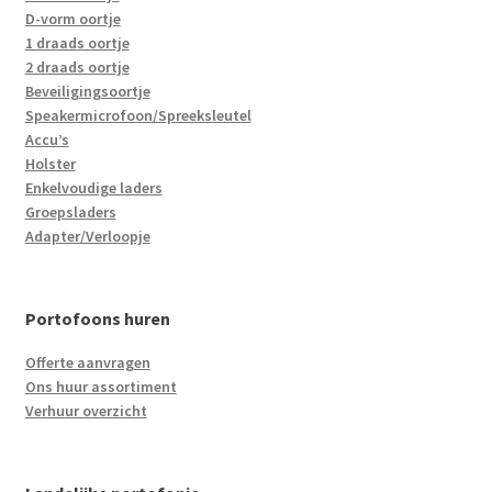
D-vorm oortje
1 draads oortje
2 draads oortje
Beveiligingsoortje
Speakermicrofoon/Spreeksleutel
Accu’s
Holster
Enkelvoudige laders
Groepsladers
Adapter/Verloopje
Portofoons huren
Offerte aanvragen
Ons huur assortiment
Verhuur overzicht