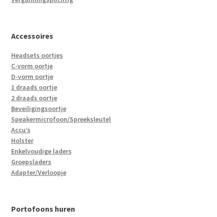
Accessoires
Headsets oortjes
C-vorm oortje
D-vorm oortje
1 draads oortje
2 draads oortje
Beveiligingsoortje
Speakermicrofoon/Spreeksleutel
Accu’s
Holster
Enkelvoudige laders
Groepsladers
Adapter/Verloopje
Portofoons huren