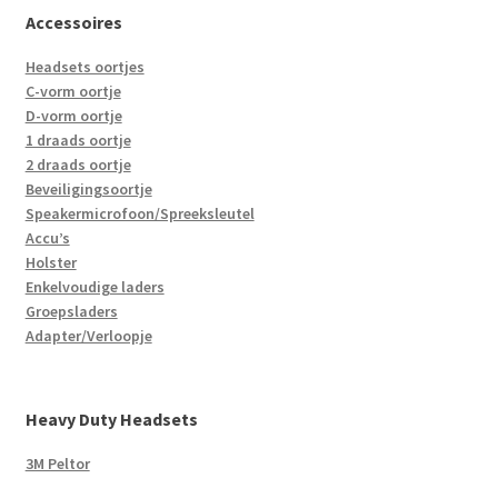
Accessoires
Headsets oortjes
C-vorm oortje
D-vorm oortje
1 draads oortje
2 draads oortje
Beveiligingsoortje
Speakermicrofoon/Spreeksleutel
Accu’s
Holster
Enkelvoudige laders
Groepsladers
Adapter/Verloopje
Heavy Duty Headsets
3M Peltor