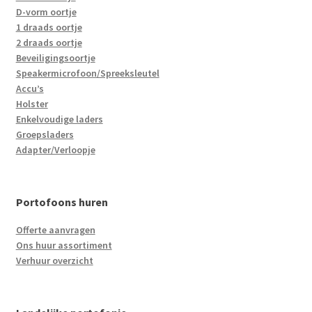
D-vorm oortje
1 draads oortje
2 draads oortje
Beveiligingsoortje
Speakermicrofoon/Spreeksleutel
Accu’s
Holster
Enkelvoudige laders
Groepsladers
Adapter/Verloopje
Portofoons huren
Offerte aanvragen
Ons huur assortiment
Verhuur overzicht