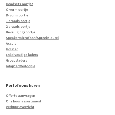
Headsets oortjes
C-vorm oortje
D-vorm oortje
1 draads oortje
2 draads oortje
Beveiligingsoortje
Speakermicrofoon/Spreeksleutel
Accu’s
Holster
Enkelvoudige laders
Groepsladers
Adapter/Verloopje
Portofoons huren
Offerte aanvragen
Ons huur assortiment
Verhuur overzicht