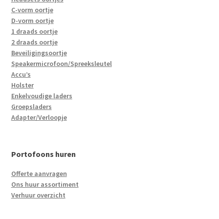
C-vorm oortje
D-vorm oortje
1 draads oortje
2 draads oortje
Beveiligingsoortje
Speakermicrofoon/Spreeksleutel
Accu’s
Holster
Enkelvoudige laders
Groepsladers
Adapter/Verloopje
Portofoons huren
Offerte aanvragen
Ons huur assortiment
Verhuur overzicht