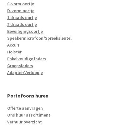
C-vorm oortje
D-vorm oortje
1 draads oortje
2 draads oortje
Beveiligingsoortje
Speakermicrofoon/Spreeksleutel
Accu’s
Holster
Enkelvoudige laders
Groepsladers
Adapter/Verloopje
Portofoons huren
Offerte aanvragen
Ons huur assortiment
Verhuur overzicht