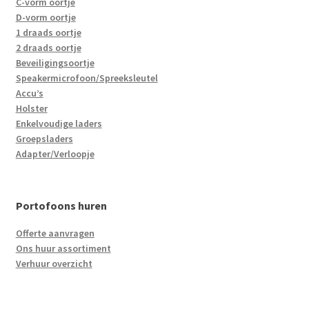
C-vorm oortje
D-vorm oortje
1 draads oortje
2 draads oortje
Beveiligingsoortje
Speakermicrofoon/Spreeksleutel
Accu’s
Holster
Enkelvoudige laders
Groepsladers
Adapter/Verloopje
Portofoons huren
Offerte aanvragen
Ons huur assortiment
Verhuur overzicht