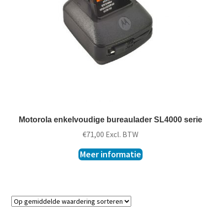
t
k
l
a
p
p
e
n
Motorola enkelvoudige bureaulader SL4000 serie
€
71,00
Excl. BTW
Meer informatie