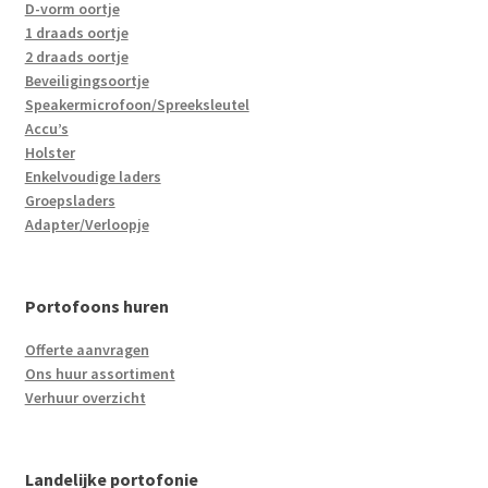
D-vorm oortje
1 draads oortje
2 draads oortje
Beveiligingsoortje
Speakermicrofoon/Spreeksleutel
Accu’s
Holster
Enkelvoudige laders
Groepsladers
Adapter/Verloopje
Portofoons huren
Offerte aanvragen
Ons huur assortiment
Verhuur overzicht
Landelijke portofonie