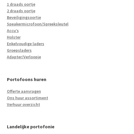
1 draads oortje
2 draads oortje
Beveiligingsoortje
Speakermicrofoon/Spreeksleutel
Accu’s
Holster
Enkelvoudige laders
Groepsladers
Adapter/Verloopje
Portofoons huren
Offerte aanvragen
Ons huur assortiment
Verhuur overzicht
Landelijke portofonie