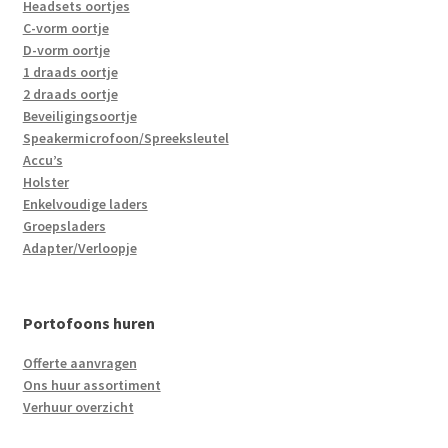
Headsets oortjes
C-vorm oortje
D-vorm oortje
1 draads oortje
2 draads oortje
Beveiligingsoortje
Speakermicrofoon/Spreeksleutel
Accu’s
Holster
Enkelvoudige laders
Groepsladers
Adapter/Verloopje
Portofoons huren
Offerte aanvragen
Ons huur assortiment
Verhuur overzicht