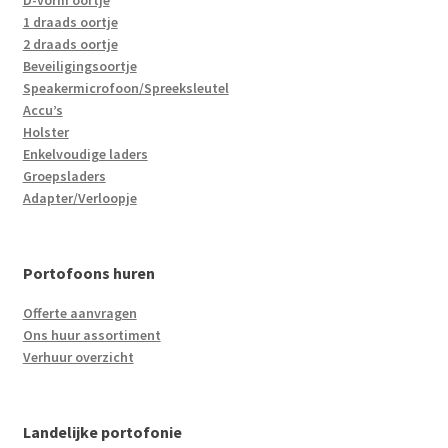
D-vorm oortje
1 draads oortje
2 draads oortje
Beveiligingsoortje
Speakermicrofoon/Spreeksleutel
Accu’s
Holster
Enkelvoudige laders
Groepsladers
Adapter/Verloopje
Portofoons huren
Offerte aanvragen
Ons huur assortiment
Verhuur overzicht
Landelijke portofonie