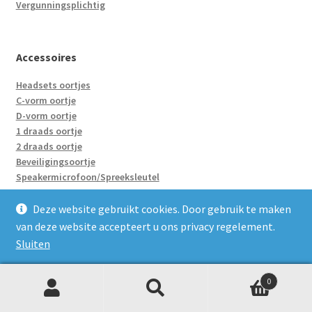
Vergunningsplichtig
Accessoires
Headsets oortjes
C-vorm oortje
D-vorm oortje
1 draads oortje
2 draads oortje
Beveiligingsoortje
Speakermicrofoon/Spreeksleutel
Accu’s
Holster
Deze website gebruikt cookies. Door gebruik te maken
Enkelvoudige laders
van deze website accepteert u ons privacy regelement.
Groepsladers
Sluiten
Adapter/Verloopje
0
Z
Zoeken
naar:
Portofoons huren
o