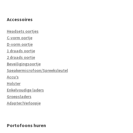
Accessoires
Headsets oortjes
C-vorm oortje
D-vorm oortje
1 draads oortje
2 draads oortje
Beveiligingsoortje
Speakermicrofoon/Spreeksleutel
Accu’s
Holster
Enkelvoudige laders
Groepsladers
Adapter/Verloopje
Portofoons huren