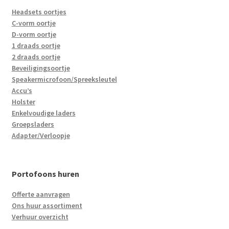
Headsets oortjes
C-vorm oortje
D-vorm oortje
1 draads oortje
2 draads oortje
Beveiligingsoortje
Speakermicrofoon/Spreeksleutel
Accu’s
Holster
Enkelvoudige laders
Groepsladers
Adapter/Verloopje
Portofoons huren
Offerte aanvragen
Ons huur assortiment
Verhuur overzicht