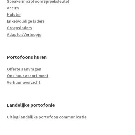
Speakermicrofoon/Spreeksleutel
Accu’s
Holster
Enkelvoudige laders
Groepsladers
Adapter/Verloopje
Portofoons huren
Offerte aanvragen
Ons huur assortiment
Verhuur overzicht
Landelijke portofonie
Uitleg landelijke portofoon communicatie