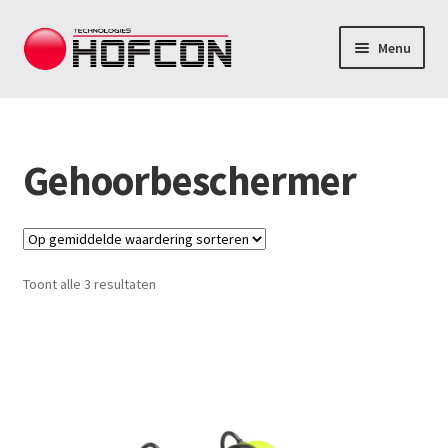
Ga
Ga
Menu
door
direct
naar
naar
Contact
navigatie
de
S
inhoud
Portofoons
u
Gehoorbeschermer
b
m
Headsets oortjes
e
n
u
Landelijke portofonie
u
i
Toont alle 3 resultaten
S
t
Merken
u
k
b
l
m
a
Portofoons huren
e
p
n
p
u
e
Hofcon.nl
u
n
i