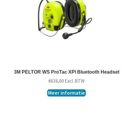
t
k
l
a
p
p
e
n
3M PELTOR WS ProTac XPI Bluetooth Headset
€
616,00
Excl. BTW
Meer informatie