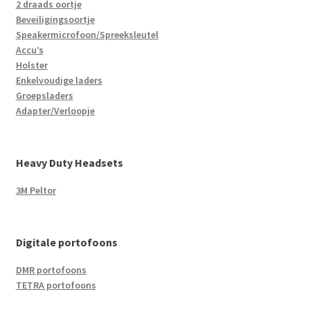
2 draads oortje
Beveiligingsoortje
Speakermicrofoon/Spreeksleutel
Accu’s
Holster
Enkelvoudige laders
Groepsladers
Adapter/Verloopje
Heavy Duty Headsets
3M Peltor
Digitale portofoons
DMR portofoons
TETRA portofoons