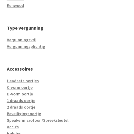
Kenwood
Type vergunning
Vergunningsvrij
Vergunningsplichtig
Accessoires
Headsets oortjes
C-vorm oortje
D-vorm oortje
1 draads oortje
2 draads oortje
Beveiligingsoortje
Speakermicrofoon/Spreeksleutel
Accu’s
Holster