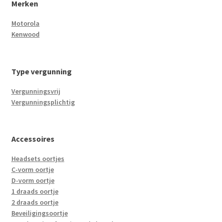
Merken
Motorola
Kenwood
Type vergunning
Vergunningsvrij
Vergunningsplichtig
Accessoires
Headsets oortjes
C-vorm oortje
D-vorm oortje
1 draads oortje
2 draads oortje
Beveiligingsoortje