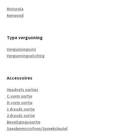
Motorola
Kenwood
Type vergunning
Vergunningsvrij
Vergunningsplichtig
Accessoires
Headsets oortjes
C-vorm oortje
D-vorm oortje
1 draads oortje
2 draads oortje
Beveiligingsoortje
Speakermicrofoon/Spreeksleutel