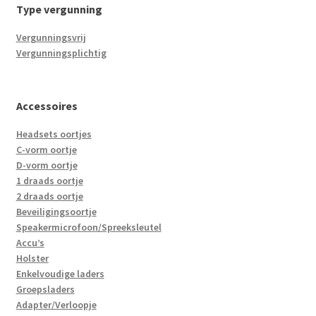
Type vergunning
Vergunningsvrij
Vergunningsplichtig
Accessoires
Headsets oortjes
C-vorm oortje
D-vorm oortje
1 draads oortje
2 draads oortje
Beveiligingsoortje
Speakermicrofoon/Spreeksleutel
Accu’s
Holster
Enkelvoudige laders
Groepsladers
Adapter/Verloopje