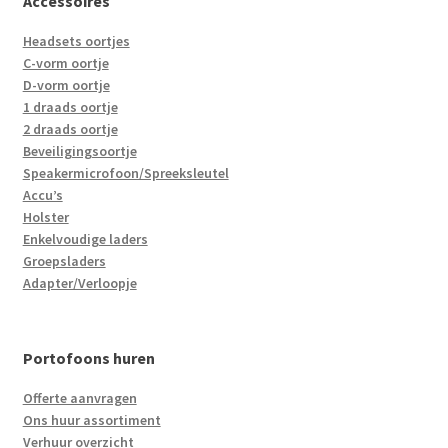
Accessoires
Headsets oortjes
C-vorm oortje
D-vorm oortje
1 draads oortje
2 draads oortje
Beveiligingsoortje
Speakermicrofoon/Spreeksleutel
Accu’s
Holster
Enkelvoudige laders
Groepsladers
Adapter/Verloopje
Portofoons huren
Offerte aanvragen
Ons huur assortiment
Verhuur overzicht