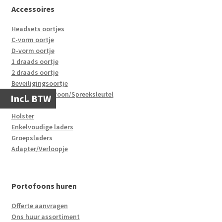
Accessoires
Headsets oortjes
C-vorm oortje
D-vorm oortje
1 draads oortje
2 draads oortje
Beveiligingsoortje
Speakermicrofoon/Spreeksleutel
Incl. BTW
Accu’s
Holster
Enkelvoudige laders
Groepsladers
Adapter/Verloopje
Portofoons huren
Offerte aanvragen
Ons huur assortiment