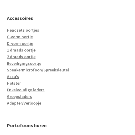
Accessoires
Headsets oortjes
C-vorm oortje
D-vorm oortje
1 draads oortje
2 draads oortje
Beveiligingsoortje
Speakermicrofoon/Spreeksleutel
Accu’s
Holster
Enkelvoudige laders
Groepsladers
Adapter/Verloopje
Portofoons huren