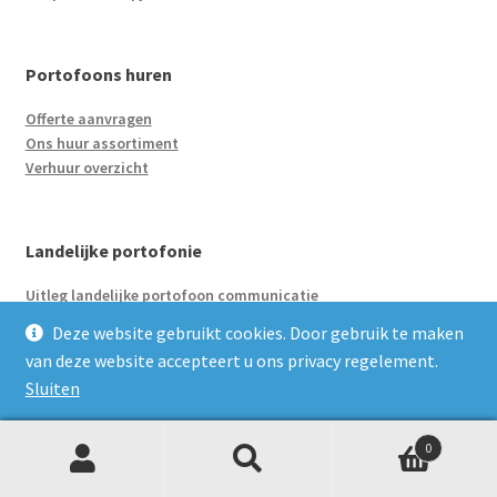
Portofoons huren
Offerte aanvragen
Ons huur assortiment
Verhuur overzicht
Landelijke portofonie
Uitleg landelijke portofoon communicatie
Deze website gebruikt cookies. Door gebruik te maken
van deze website accepteert u ons privacy regelement.
Merken
Sluiten
Motorola
Kenwood
0
Z
Zoeken
naar:
o