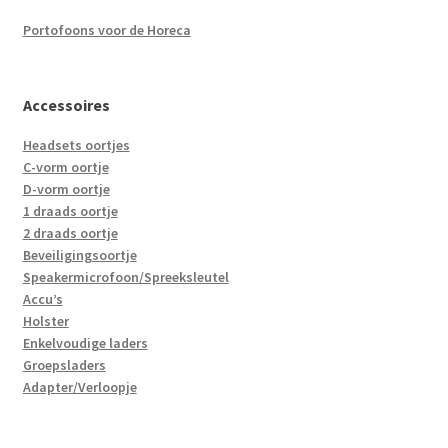
Portofoons voor de Horeca
Accessoires
Headsets oortjes
C-vorm oortje
D-vorm oortje
1 draads oortje
2 draads oortje
Beveiligingsoortje
Speakermicrofoon/Spreeksleutel
Accu’s
Holster
Enkelvoudige laders
Groepsladers
Adapter/Verloopje