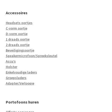
Accessoires
Headsets oortjes
C-vorm oortje
D-vorm oortje
1 draads oortje
2 draads oortje
Beveiligingsoortje
Speakermicrofoon/Spreeksleutel
Accu’s
Holster
Enkelvoudige laders
Groepsladers
Adapter/Verloopje
Portofoons huren