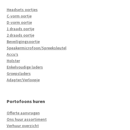
Headsets oortjes
C-vorm oortje
D-vorm oortje
1 draads oortje
2 draads oortje
Beveiligingsoortje
Speakermicrofoon/Spreeksleutel
Accu’s
Holster
Enkelvoudige laders
Groepsladers
Adapter/Verloopje
Portofoons huren
Offerte aanvragen
Ons huur assortiment
Verhuur overzicht