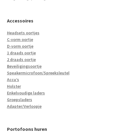
Accessoires
Headsets oortjes
C-vorm oortje
D-vorm oortje
1 draads oortje
2 draads oortje
Beveiligingsoortje
Speakermicrofoon/Spreeksleutel
Accu’s
Holster
Enkelvoudige laders
Groepsladers
Adapter/Verloopje
Portofoons huren