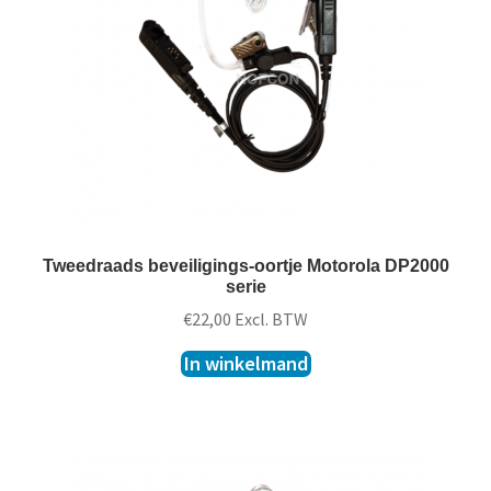
t
k
l
a
p
p
e
n
Tweedraads beveiligings-oortje Motorola DP2000
serie
€
22,00
Excl. BTW
In winkelmand