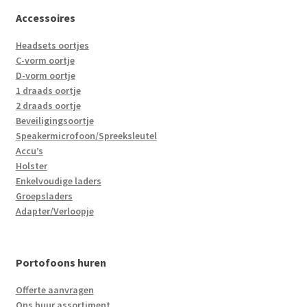
Accessoires
Headsets oortjes
C-vorm oortje
D-vorm oortje
1 draads oortje
2 draads oortje
Beveiligingsoortje
Speakermicrofoon/Spreeksleutel
Accu’s
Holster
Enkelvoudige laders
Groepsladers
Adapter/Verloopje
Portofoons huren
Offerte aanvragen
Ons huur assortiment