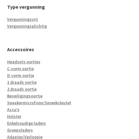
Type vergunning
Vergunningsvrij
Vergunningsplichtig
Accessoires
Headsets oortjes
C-vorm oortje
D-vorm oortje
1 draads oortje
2 draads oortje
Beveiligingsoortje
Speakermicrofoon/Spreeksleutel
Accu’s
Holster
Enkelvoudige laders
Groepsladers
Adapter/Verloopje