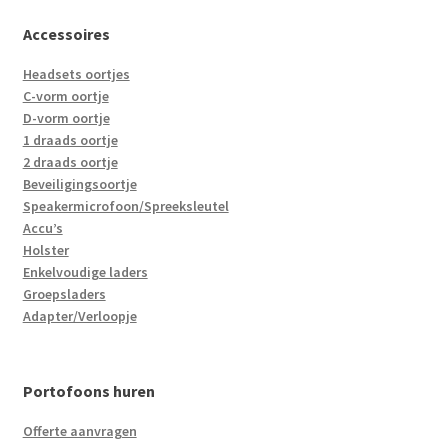
Accessoires
Headsets oortjes
C-vorm oortje
D-vorm oortje
1 draads oortje
2 draads oortje
Beveiligingsoortje
Speakermicrofoon/Spreeksleutel
Accu’s
Holster
Enkelvoudige laders
Groepsladers
Adapter/Verloopje
Portofoons huren
Offerte aanvragen