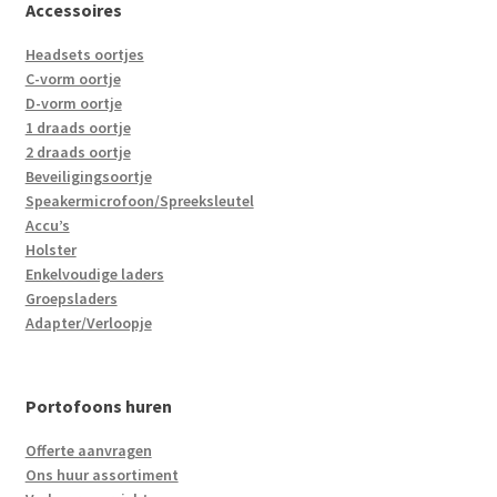
Accessoires
Headsets oortjes
C-vorm oortje
D-vorm oortje
1 draads oortje
2 draads oortje
Beveiligingsoortje
Speakermicrofoon/Spreeksleutel
Accu’s
Holster
Enkelvoudige laders
Groepsladers
Adapter/Verloopje
Portofoons huren
Offerte aanvragen
Ons huur assortiment