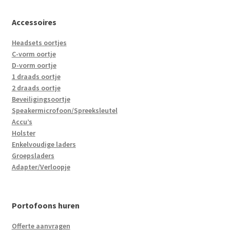
Accessoires
Headsets oortjes
C-vorm oortje
D-vorm oortje
1 draads oortje
2 draads oortje
Beveiligingsoortje
Speakermicrofoon/Spreeksleutel
Accu’s
Holster
Enkelvoudige laders
Groepsladers
Adapter/Verloopje
Portofoons huren
Offerte aanvragen