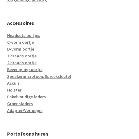
Accessoires
Headsets oortjes
C-vorm oortje
D-vorm oortje
1 draads oortje
2 draads oortje
Beveiligingsoortje
Speakermicrofoon/Spreeksleutel
Accu’s
Holster
Enkelvoudige laders
Groepsladers
Adapter/Verloopje
Portofoons huren