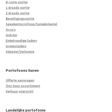
D-vorm oortje
1 draads oortje
2 draads oortje
Beveiligingsoortje
Speakermicrofoon/Spreeksleutel
Accu’s
Holster
Enkelvoudige laders
Groepsladers
Adapter/Verloopje
Portofoons huren
Offerte aanvragen
Ons huur assortiment
Verhuur overzicht
Landelijke portofonie