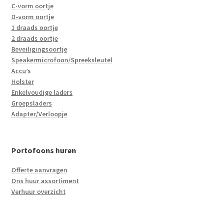
C-vorm oortje
D-vorm oortje
1 draads oortje
2 draads oortje
Beveiligingsoortje
Speakermicrofoon/Spreeksleutel
Accu’s
Holster
Enkelvoudige laders
Groepsladers
Adapter/Verloopje
Portofoons huren
Offerte aanvragen
Ons huur assortiment
Verhuur overzicht