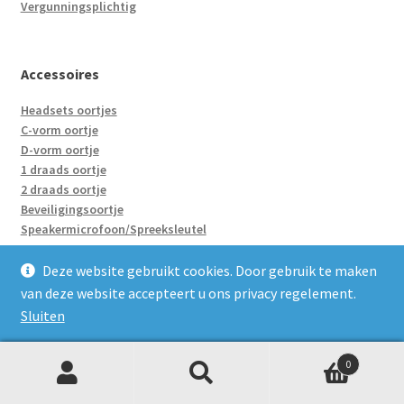
Vergunningsplichtig
Accessoires
Headsets oortjes
C-vorm oortje
D-vorm oortje
1 draads oortje
2 draads oortje
Beveiligingsoortje
Speakermicrofoon/Spreeksleutel
Accu’s
Holster
Deze website gebruikt cookies. Door gebruik te maken
Enkelvoudige laders
van deze website accepteert u ons privacy regelement.
Groepsladers
Sluiten
Adapter/Verloopje
0
Z
Zoeken
naar:
Portofoons huren
o