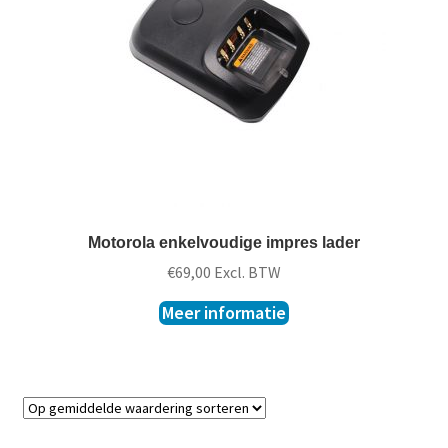
t
k
l
a
p
p
e
n
Motorola enkelvoudige impres lader
€
69,00
Excl. BTW
Meer informatie