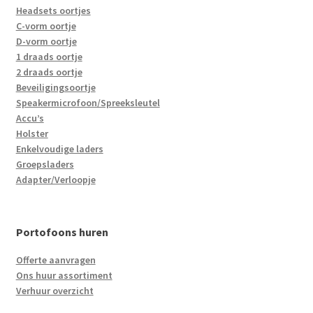
Headsets oortjes
C-vorm oortje
D-vorm oortje
1 draads oortje
2 draads oortje
Beveiligingsoortje
Speakermicrofoon/Spreeksleutel
Accu’s
Holster
Enkelvoudige laders
Groepsladers
Adapter/Verloopje
Portofoons huren
Offerte aanvragen
Ons huur assortiment
Verhuur overzicht