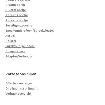
C-vorm oortje
D-vorm oortje
1 draads oortje
2 draads oortje
Beveiligingsoortje
Speakermicrofoon/Spreeksleutel
Accu’s
Holster
Enkelvoudige laders
Groepsladers
Adapter/Verloopje
Portofoons huren
Offerte aanvragen
Ons huur assortiment
Verhuur overzicht