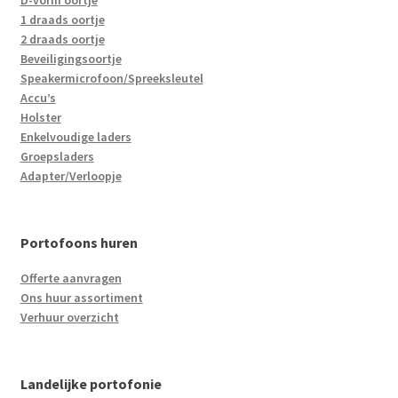
D-vorm oortje
1 draads oortje
2 draads oortje
Beveiligingsoortje
Speakermicrofoon/Spreeksleutel
Accu’s
Holster
Enkelvoudige laders
Groepsladers
Adapter/Verloopje
Portofoons huren
Offerte aanvragen
Ons huur assortiment
Verhuur overzicht
Landelijke portofonie