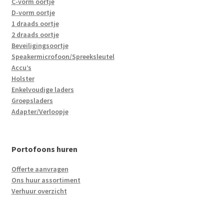
C-vorm oortje
D-vorm oortje
1 draads oortje
2 draads oortje
Beveiligingsoortje
Speakermicrofoon/Spreeksleutel
Accu’s
Holster
Enkelvoudige laders
Groepsladers
Adapter/Verloopje
Portofoons huren
Offerte aanvragen
Ons huur assortiment
Verhuur overzicht