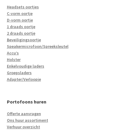
Headsets oortjes
C-vorm oortje
D-vorm oortje
1 draads oortje
2 draads oortje
Beveiligingsoortje
Speakermicrofoon/Spreeksleutel
Accu’s
Holster
Enkelvoudige laders
Groepsladers
Adapter/Verloopje
Portofoons huren
Offerte aanvragen
Ons huur assortiment
Verhuur overzicht