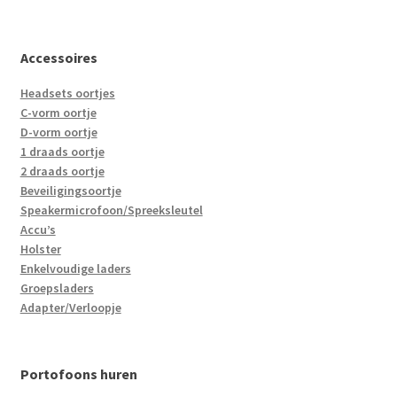
Accessoires
Headsets oortjes
C-vorm oortje
D-vorm oortje
1 draads oortje
2 draads oortje
Beveiligingsoortje
Speakermicrofoon/Spreeksleutel
Accu’s
Holster
Enkelvoudige laders
Groepsladers
Adapter/Verloopje
Portofoons huren