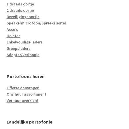
1 draads oortje
2 draads oortje
Beveiligingsoortje
Speakermicrofoon/Spreeksleutel
Accu’s
Holster
Enkelvoudige laders
Groepsladers
Adapter/Verloopje
Portofoons huren
Offerte aanvragen
Ons huur assortiment
Verhuur overzicht
Landelijke portofonie