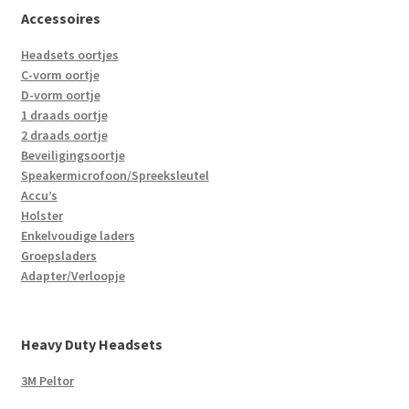
Accessoires
Headsets oortjes
C-vorm oortje
D-vorm oortje
1 draads oortje
2 draads oortje
Beveiligingsoortje
Speakermicrofoon/Spreeksleutel
Accu’s
Holster
Enkelvoudige laders
Groepsladers
Adapter/Verloopje
Heavy Duty Headsets
3M Peltor