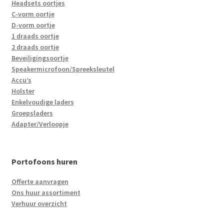
Headsets oortjes
C-vorm oortje
D-vorm oortje
1 draads oortje
2 draads oortje
Beveiligingsoortje
Speakermicrofoon/Spreeksleutel
Accu’s
Holster
Enkelvoudige laders
Groepsladers
Adapter/Verloopje
Portofoons huren
Offerte aanvragen
Ons huur assortiment
Verhuur overzicht