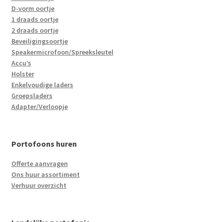
D-vorm oortje
1 draads oortje
2 draads oortje
Beveiligingsoortje
Speakermicrofoon/Spreeksleutel
Accu’s
Holster
Enkelvoudige laders
Groepsladers
Adapter/Verloopje
Portofoons huren
Offerte aanvragen
Ons huur assortiment
Verhuur overzicht