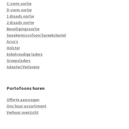
C-vorm oortje
D-vorm oortje
1 draads oortje
2 draads oortje
Beveiligingsoortje
Speakermicrofoon/Spreeksleutel
Accu’s
Holster
Enkelvoudige laders
Groepsladers
Adapter/Verloopje
Portofoons huren
Offerte aanvragen
Ons huur assortiment
Verhuur overzicht