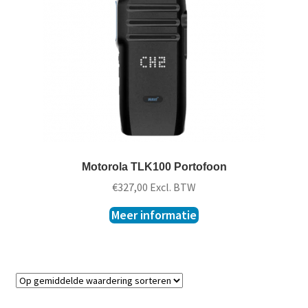
t
k
l
a
p
p
e
n
Motorola TLK100 Portofoon
€
327,00
Excl. BTW
Meer informatie