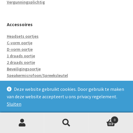
Vergunningsplichtig
Accessoires
Headsets oortjes
C-vorm oortje
D-vorm oortje
1 draads oortje
2 draads oortje
Beveiligingsoortje
Speakermicrofoon/Spreeksleutel
Accu’s
Holster
Deze website gebruikt cookies. Door gebruik te maken
Enkelvoudige laders
van deze website accepteert u ons privacy regelement.
Groepsladers
Sluiten
Adapter/Verloopje
0
Z
Zoeken
naar:
Portofoons huren
o