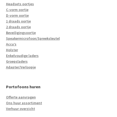
Headsets oortjes
C-vorm oortje
D-vorm oortje
1 draads oortje
2 draads oortje
Beveiligingsoortje
Speakermicrofoon/Spreeksleutel
Accu’s
Holster
Enkelvoudige laders
Groepsladers
Adapter/Verloopje
Portofoons huren
Offerte aanvragen
Ons huur assortiment
Verhuur overzicht