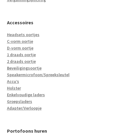
Accessoires
Headsets oortjes
C-vorm oortje
D-vorm oortje
1 draads oortje
2 draads oortje
Beveiligingsoortje
Speakermicrofoon/Spreeksleutel
Accu’s
Holster
Enkelvoudige laders
Groepsladers
Adapter/Verloopje
Portofoons huren