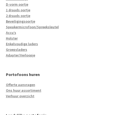
D-vorm oortje
1 draads oortje
2 draads oortje
Beveiligingsoortje
Speakermicrofoon/Spreeksleutel
Accu’s
Holster
Enkelvoudige laders
Groepsladers
Adapter/Verloopje
Portofoons huren
Offerte aanvragen
Ons huur assortiment
Verhuur overzicht