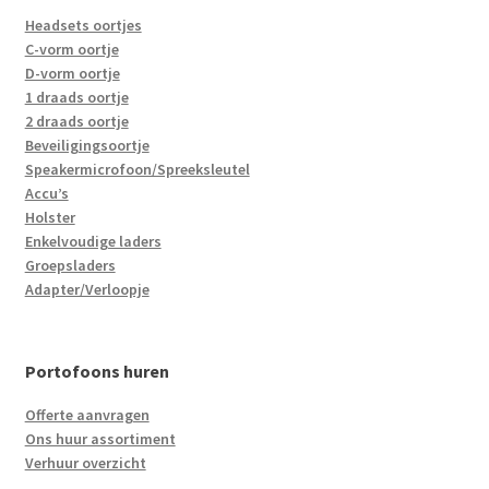
Headsets oortjes
C-vorm oortje
D-vorm oortje
1 draads oortje
2 draads oortje
Beveiligingsoortje
Speakermicrofoon/Spreeksleutel
Accu’s
Holster
Enkelvoudige laders
Groepsladers
Adapter/Verloopje
Portofoons huren
Offerte aanvragen
Ons huur assortiment
Verhuur overzicht