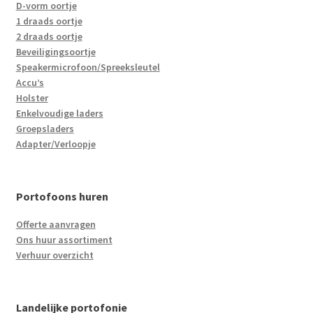
D-vorm oortje
1 draads oortje
2 draads oortje
Beveiligingsoortje
Speakermicrofoon/Spreeksleutel
Accu’s
Holster
Enkelvoudige laders
Groepsladers
Adapter/Verloopje
Portofoons huren
Offerte aanvragen
Ons huur assortiment
Verhuur overzicht
Landelijke portofonie