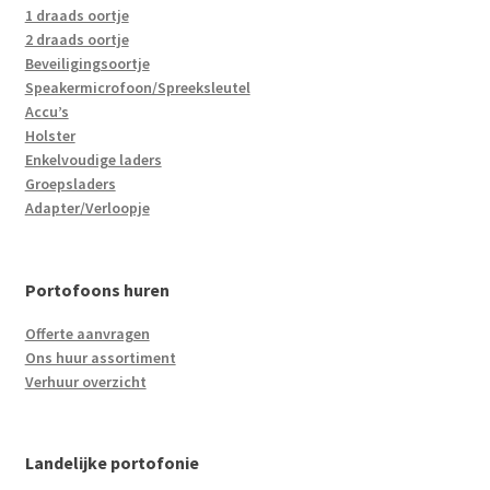
1 draads oortje
2 draads oortje
Beveiligingsoortje
Speakermicrofoon/Spreeksleutel
Accu’s
Holster
Enkelvoudige laders
Groepsladers
Adapter/Verloopje
Portofoons huren
Offerte aanvragen
Ons huur assortiment
Verhuur overzicht
Landelijke portofonie