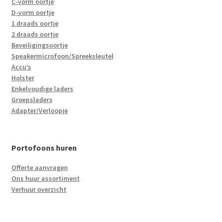
C-vorm oortje
D-vorm oortje
1 draads oortje
2 draads oortje
Beveiligingsoortje
Speakermicrofoon/Spreeksleutel
Accu’s
Holster
Enkelvoudige laders
Groepsladers
Adapter/Verloopje
Portofoons huren
Offerte aanvragen
Ons huur assortiment
Verhuur overzicht