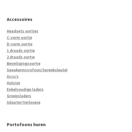
Accessoires
Headsets oortjes
C-vorm oortje
D-vorm oortje
1 draads oortje
2 draads oortje
Beveiligingsoortje
Speakermicrofoon/Spreeksleutel
Accu’s
Holster
Enkelvoudige laders
Groepsladers
Adapter/Verloopje
Portofoons huren