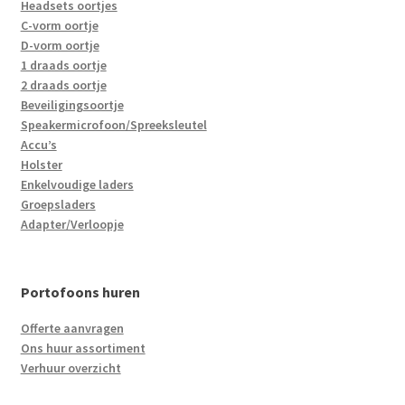
Headsets oortjes
C-vorm oortje
D-vorm oortje
1 draads oortje
2 draads oortje
Beveiligingsoortje
Speakermicrofoon/Spreeksleutel
Accu’s
Holster
Enkelvoudige laders
Groepsladers
Adapter/Verloopje
Portofoons huren
Offerte aanvragen
Ons huur assortiment
Verhuur overzicht