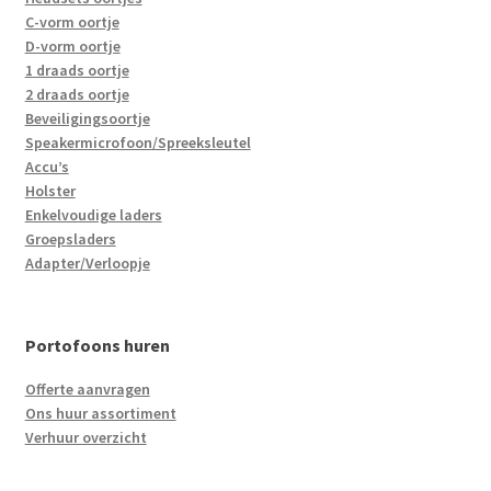
C-vorm oortje
D-vorm oortje
1 draads oortje
2 draads oortje
Beveiligingsoortje
Speakermicrofoon/Spreeksleutel
Accu’s
Holster
Enkelvoudige laders
Groepsladers
Adapter/Verloopje
Portofoons huren
Offerte aanvragen
Ons huur assortiment
Verhuur overzicht