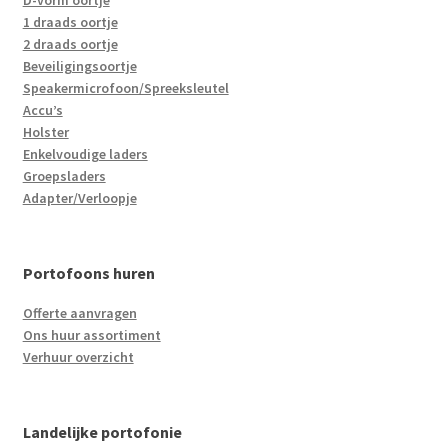
D-vorm oortje
1 draads oortje
2 draads oortje
Beveiligingsoortje
Speakermicrofoon/Spreeksleutel
Accu’s
Holster
Enkelvoudige laders
Groepsladers
Adapter/Verloopje
Portofoons huren
Offerte aanvragen
Ons huur assortiment
Verhuur overzicht
Landelijke portofonie