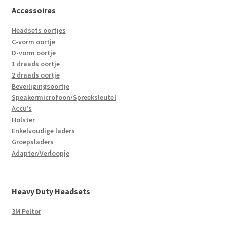
Accessoires
Headsets oortjes
C-vorm oortje
D-vorm oortje
1 draads oortje
2 draads oortje
Beveiligingsoortje
Speakermicrofoon/Spreeksleutel
Accu’s
Holster
Enkelvoudige laders
Groepsladers
Adapter/Verloopje
Heavy Duty Headsets
3M Peltor