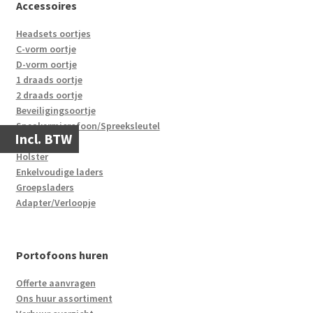
Accessoires
Headsets oortjes
C-vorm oortje
D-vorm oortje
1 draads oortje
2 draads oortje
Beveiligingsoortje
Speakermicrofoon/Spreeksleutel
Incl. BTW
Accu’s
Holster
Enkelvoudige laders
Groepsladers
Adapter/Verloopje
Portofoons huren
Offerte aanvragen
Ons huur assortiment