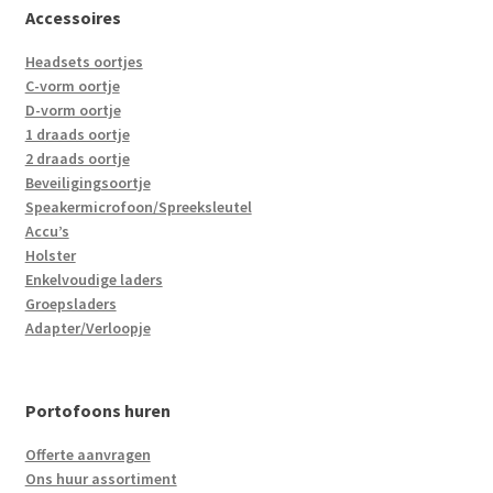
Accessoires
Headsets oortjes
C-vorm oortje
D-vorm oortje
1 draads oortje
2 draads oortje
Beveiligingsoortje
Speakermicrofoon/Spreeksleutel
Accu’s
Holster
Enkelvoudige laders
Groepsladers
Adapter/Verloopje
Portofoons huren
Offerte aanvragen
Ons huur assortiment