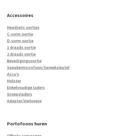
Accessoires
Headsets oortjes
C-vorm oortje
D-vorm oortje
1 draads oortje
2 draads oortje
Beveiligingsoortje
Speakermicrofoon/Spreeksleutel
Accu’s
Holster
Enkelvoudige laders
Groepsladers
Adapter/Verloopje
Portofoons huren
Offerte aanvragen