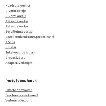
Headsets oortjes
C-vorm oortje
D-vorm oortje
1 draads oortje
2 draads oortje
Beveiligingsoortje
Speakermicrofoon/Spreeksleutel
Accu’s
Holster
Enkelvoudige laders
Groepsladers
Adapter/Verloopje
Portofoons huren
Offerte aanvragen
Ons huur assortiment
Verhuur overzicht