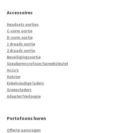
Accessoires
Headsets oortjes
C-vorm oortje
D-vorm oortje
1 draads oortje
2 draads oortje
Beveiligingsoortje
Speakermicrofoon/Spreeksleutel
Accu’s
Holster
Enkelvoudige laders
Groepsladers
Adapter/Verloopje
Portofoons huren
Offerte aanvragen