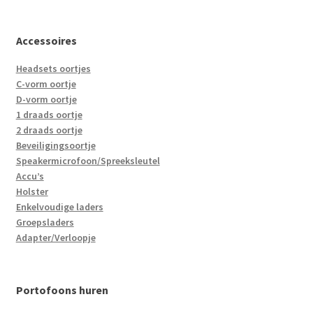
Accessoires
Headsets oortjes
C-vorm oortje
D-vorm oortje
1 draads oortje
2 draads oortje
Beveiligingsoortje
Speakermicrofoon/Spreeksleutel
Accu’s
Holster
Enkelvoudige laders
Groepsladers
Adapter/Verloopje
Portofoons huren