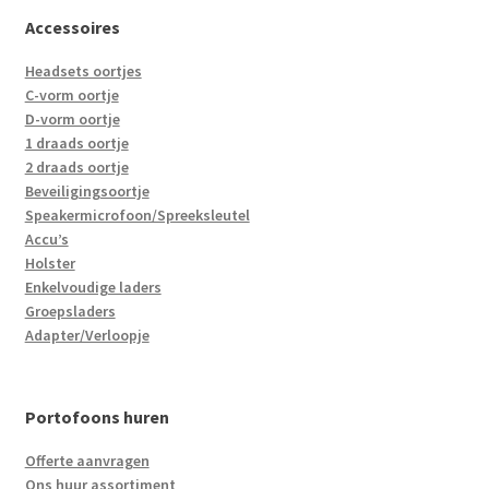
Accessoires
Headsets oortjes
C-vorm oortje
D-vorm oortje
1 draads oortje
2 draads oortje
Beveiligingsoortje
Speakermicrofoon/Spreeksleutel
Accu’s
Holster
Enkelvoudige laders
Groepsladers
Adapter/Verloopje
Portofoons huren
Offerte aanvragen
Ons huur assortiment