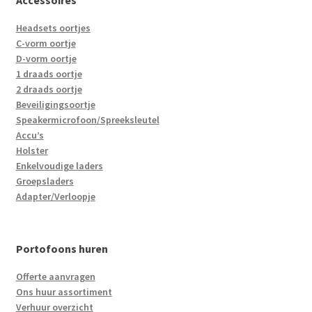
Headsets oortjes
C-vorm oortje
D-vorm oortje
1 draads oortje
2 draads oortje
Beveiligingsoortje
Speakermicrofoon/Spreeksleutel
Accu’s
Holster
Enkelvoudige laders
Groepsladers
Adapter/Verloopje
Portofoons huren
Offerte aanvragen
Ons huur assortiment
Verhuur overzicht