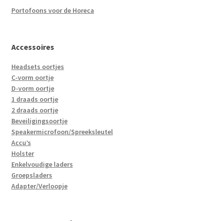
Portofoons voor de Horeca
Accessoires
Headsets oortjes
C-vorm oortje
D-vorm oortje
1 draads oortje
2 draads oortje
Beveiligingsoortje
Speakermicrofoon/Spreeksleutel
Accu’s
Holster
Enkelvoudige laders
Groepsladers
Adapter/Verloopje