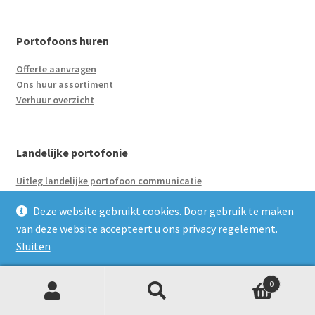
Portofoons huren
Offerte aanvragen
Ons huur assortiment
Verhuur overzicht
Landelijke portofonie
Uitleg landelijke portofoon communicatie
Deze website gebruikt cookies. Door gebruik te maken
van deze website accepteert u ons privacy regelement.
Merken
Sluiten
Motorola
Kenwood
0
Z
Zoeken
naar:
o