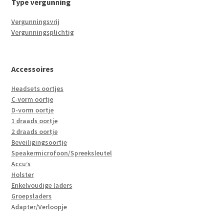
Type vergunning
Vergunningsvrij
Vergunningsplichtig
Accessoires
Headsets oortjes
C-vorm oortje
D-vorm oortje
1 draads oortje
2 draads oortje
Beveiligingsoortje
Speakermicrofoon/Spreeksleutel
Accu’s
Holster
Enkelvoudige laders
Groepsladers
Adapter/Verloopje