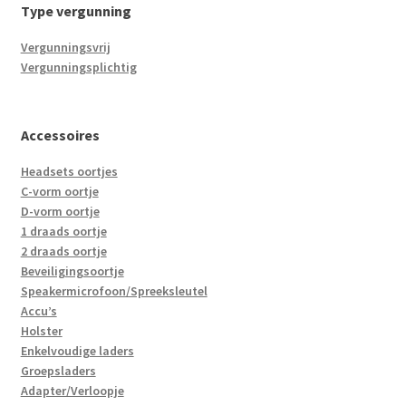
Type vergunning
Vergunningsvrij
Vergunningsplichtig
Accessoires
Headsets oortjes
C-vorm oortje
D-vorm oortje
1 draads oortje
2 draads oortje
Beveiligingsoortje
Speakermicrofoon/Spreeksleutel
Accu’s
Holster
Enkelvoudige laders
Groepsladers
Adapter/Verloopje