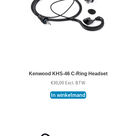
t
k
l
a
p
p
e
n
Kenwood KHS-46 C-Ring Headset
€
30,00
Excl. BTW
In winkelmand