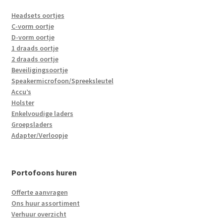
Headsets oortjes
C-vorm oortje
D-vorm oortje
1 draads oortje
2 draads oortje
Beveiligingsoortje
Speakermicrofoon/Spreeksleutel
Accu’s
Holster
Enkelvoudige laders
Groepsladers
Adapter/Verloopje
Portofoons huren
Offerte aanvragen
Ons huur assortiment
Verhuur overzicht