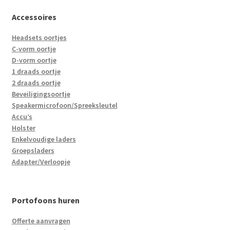
Accessoires
Headsets oortjes
C-vorm oortje
D-vorm oortje
1 draads oortje
2 draads oortje
Beveiligingsoortje
Speakermicrofoon/Spreeksleutel
Accu’s
Holster
Enkelvoudige laders
Groepsladers
Adapter/Verloopje
Portofoons huren
Offerte aanvragen