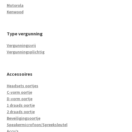
Motorola
Kenwood
Type vergunning
Vergunningsvrij
Vergunningsplichtig
Accessoires
Headsets oortjes
C-vorm oortje
D-vorm oortje
1 draads oortje
2 draads oortje
Beveiligingsoortje
Speakermicrofoon/Spreeksleutel
Accu’s