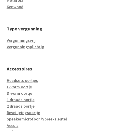
Motorola
Kenwood
Type vergunning
Vergunningsvrij
Vergunningsplichtig
Accessoires
Headsets oortjes
C-vorm oortje
D-vorm oortje
1 draads oortje
2 draads oortje
Beveiligingsoortje
Speakermicrofoon/Spreeksleutel
Accu’s