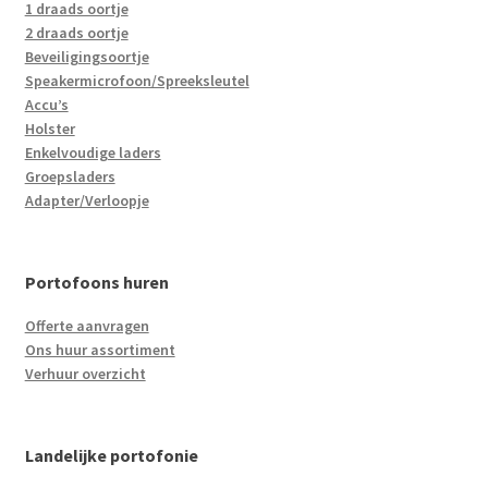
1 draads oortje
2 draads oortje
Beveiligingsoortje
Speakermicrofoon/Spreeksleutel
Accu’s
Holster
Enkelvoudige laders
Groepsladers
Adapter/Verloopje
Portofoons huren
Offerte aanvragen
Ons huur assortiment
Verhuur overzicht
Landelijke portofonie