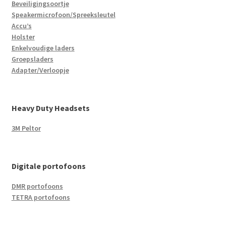
Beveiligingsoortje
Speakermicrofoon/Spreeksleutel
Accu’s
Holster
Enkelvoudige laders
Groepsladers
Adapter/Verloopje
Heavy Duty Headsets
3M Peltor
Digitale portofoons
DMR portofoons
TETRA portofoons