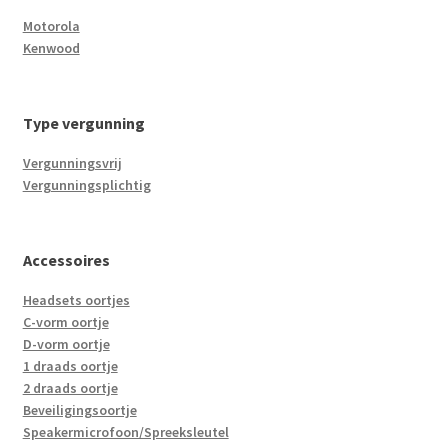
Motorola
Kenwood
Type vergunning
Vergunningsvrij
Vergunningsplichtig
Accessoires
Headsets oortjes
C-vorm oortje
D-vorm oortje
1 draads oortje
2 draads oortje
Beveiligingsoortje
Speakermicrofoon/Spreeksleutel