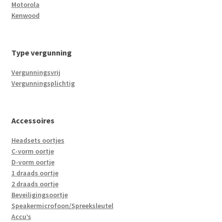
Motorola
Kenwood
Type vergunning
Vergunningsvrij
Vergunningsplichtig
Accessoires
Headsets oortjes
C-vorm oortje
D-vorm oortje
1 draads oortje
2 draads oortje
Beveiligingsoortje
Speakermicrofoon/Spreeksleutel
Accu’s