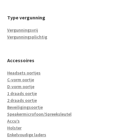
Type vergunning
Vergunningsvrij
Vergunningsplichtig
Accessoires
Headsets oortjes
C-vorm oortje
D-vorm oortje
1 draads oortje
2 draads oortje
Beveiligingsoortje
Speakermicrofoon/Spreeksleutel
Accu’s
Holster
Enkelvoudige laders