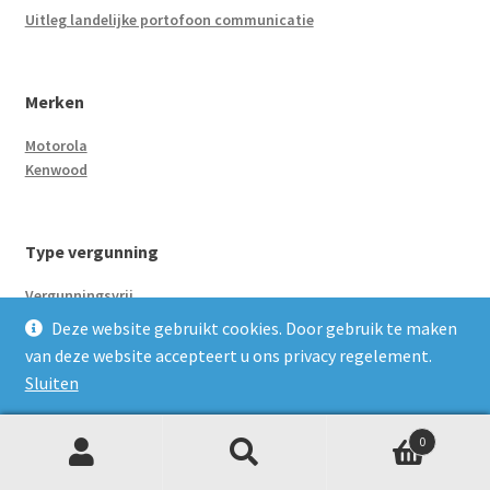
Uitleg landelijke portofoon communicatie
Merken
Motorola
Kenwood
Type vergunning
Vergunningsvrij
Vergunningsplichtig
Deze website gebruikt cookies. Door gebruik te maken
van deze website accepteert u ons privacy regelement.
Sluiten
Accessoires
0
Headsets oortjes
Z
Zoeken
C-vorm oortje
naar:
o