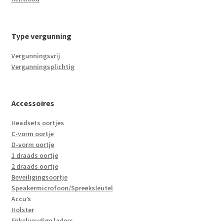
Type vergunning
Vergunningsvrij
Vergunningsplichtig
Accessoires
Headsets oortjes
C-vorm oortje
D-vorm oortje
1 draads oortje
2 draads oortje
Beveiligingsoortje
Speakermicrofoon/Spreeksleutel
Accu’s
Holster
Enkelvoudige laders