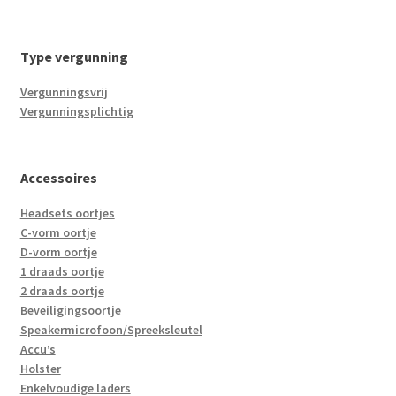
Type vergunning
Vergunningsvrij
Vergunningsplichtig
Accessoires
Headsets oortjes
C-vorm oortje
D-vorm oortje
1 draads oortje
2 draads oortje
Beveiligingsoortje
Speakermicrofoon/Spreeksleutel
Accu’s
Holster
Enkelvoudige laders