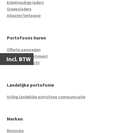
Enkelvoudige laders
Groepsladers
Adapter/Verloopje
Portofoons huren
Offerte aanvragen
Ons huur assortiment
Incl. BTW
Verhuur overzicht
Landelijke portofonie
Uitleg landelijke portofoon communicatie
Merken
Motorola