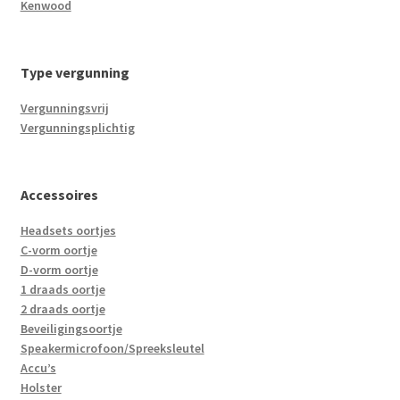
Kenwood
Type vergunning
Vergunningsvrij
Vergunningsplichtig
Accessoires
Headsets oortjes
C-vorm oortje
D-vorm oortje
1 draads oortje
2 draads oortje
Beveiligingsoortje
Speakermicrofoon/Spreeksleutel
Accu’s
Holster