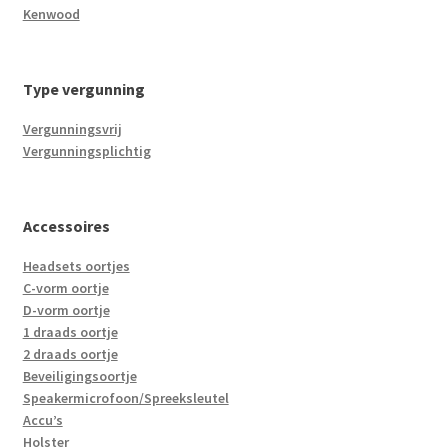
Kenwood
Type vergunning
Vergunningsvrij
Vergunningsplichtig
Accessoires
Headsets oortjes
C-vorm oortje
D-vorm oortje
1 draads oortje
2 draads oortje
Beveiligingsoortje
Speakermicrofoon/Spreeksleutel
Accu’s
Holster