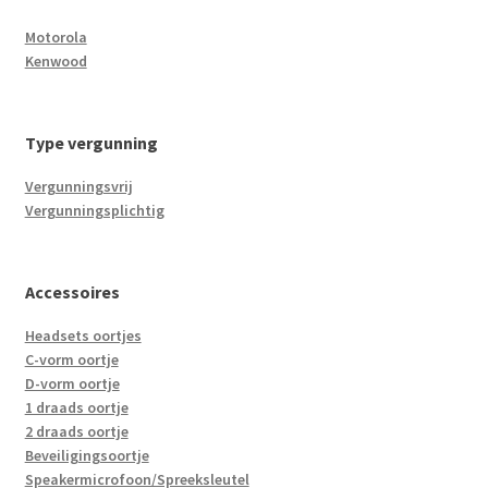
Motorola
Kenwood
Type vergunning
Vergunningsvrij
Vergunningsplichtig
Accessoires
Headsets oortjes
C-vorm oortje
D-vorm oortje
1 draads oortje
2 draads oortje
Beveiligingsoortje
Speakermicrofoon/Spreeksleutel