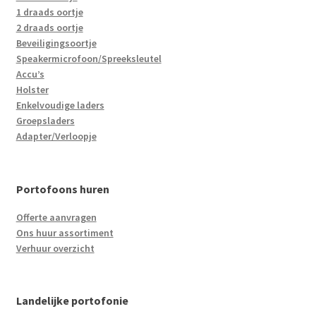
1 draads oortje
2 draads oortje
Beveiligingsoortje
Speakermicrofoon/Spreeksleutel
Accu’s
Holster
Enkelvoudige laders
Groepsladers
Adapter/Verloopje
Portofoons huren
Offerte aanvragen
Ons huur assortiment
Verhuur overzicht
Landelijke portofonie