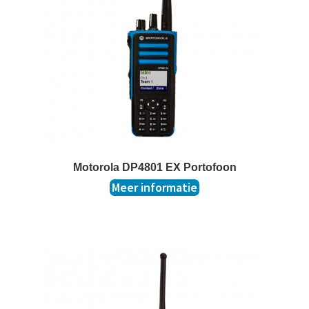
t
k
l
a
p
p
e
n
Motorola DP4801 EX Portofoon
Meer informatie