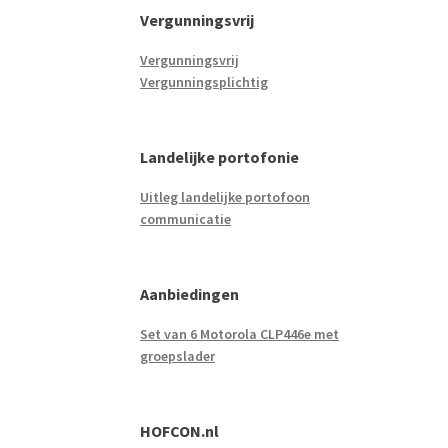
Vergunningsvrij
Vergunningsvrij
Vergunningsplichtig
Landelijke portofonie
Uitleg landelijke portofoon
communicatie
Aanbiedingen
Set van 6 Motorola CLP446e met
groepslader
HOFCON.nl