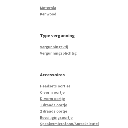
Motorola
Kenwood
Type vergunning
Vergunningsvrij
Vergunningsplichtig
Accessoires
Headsets oortjes
C-vorm oortje
D-vorm oortje
1 draads oortje
2 draads oortje
Beveiligingsoortje
Speakermicrofoon/Spreeksleutel