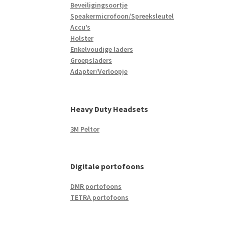
Beveiligingsoortje
Speakermicrofoon/Spreeksleutel
Accu’s
Holster
Enkelvoudige laders
Groepsladers
Adapter/Verloopje
Heavy Duty Headsets
3M Peltor
Digitale portofoons
DMR portofoons
TETRA portofoons