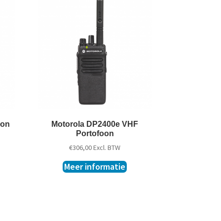
oon
Motorola DP2400e VHF
Portofoon
€
306,00
Excl. BTW
Meer informatie