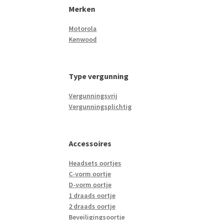
Merken
Motorola
Kenwood
Type vergunning
Vergunningsvrij
Vergunningsplichtig
Accessoires
Headsets oortjes
C-vorm oortje
D-vorm oortje
1 draads oortje
2 draads oortje
Beveiligingsoortje