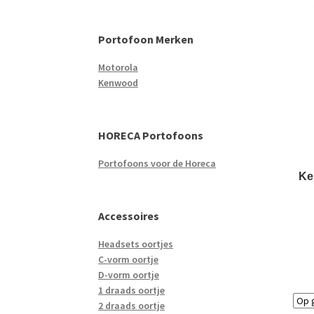
Portofoon Merken
Motorola
Kenwood
HORECA Portofoons
Portofoons voor de Horeca
Ke
Accessoires
Headsets oortjes
C-vorm oortje
D-vorm oortje
1 draads oortje
2 draads oortje