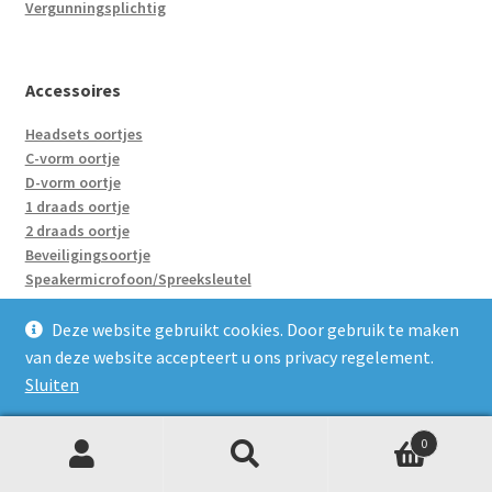
Vergunningsplichtig
Accessoires
Headsets oortjes
C-vorm oortje
D-vorm oortje
1 draads oortje
2 draads oortje
Beveiligingsoortje
Speakermicrofoon/Spreeksleutel
Accu’s
Holster
Deze website gebruikt cookies. Door gebruik te maken
Enkelvoudige laders
van deze website accepteert u ons privacy regelement.
Groepsladers
Sluiten
Adapter/Verloopje
0
Z
Zoeken
naar:
Portofoons huren
o