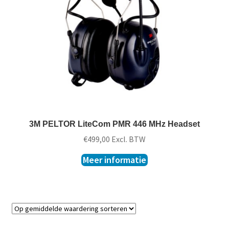
t
k
l
a
p
p
e
n
3M PELTOR LiteCom PMR 446 MHz Headset
€
499,00
Excl. BTW
Meer informatie