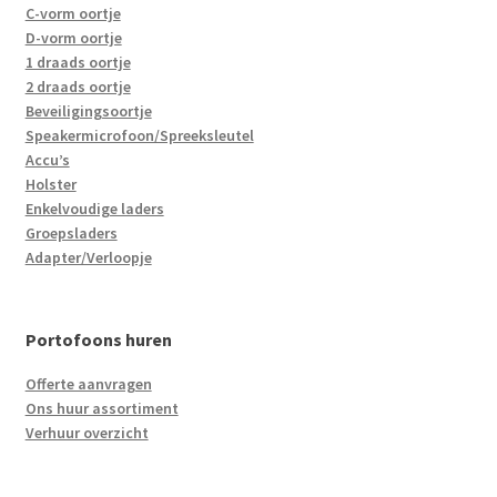
C-vorm oortje
D-vorm oortje
1 draads oortje
2 draads oortje
Beveiligingsoortje
Speakermicrofoon/Spreeksleutel
Accu’s
Holster
Enkelvoudige laders
Groepsladers
Adapter/Verloopje
Portofoons huren
Offerte aanvragen
Ons huur assortiment
Verhuur overzicht