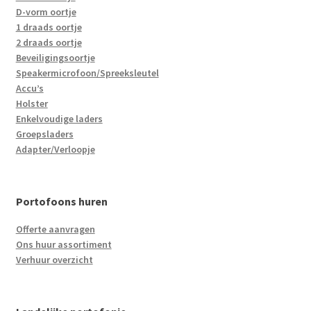
D-vorm oortje
1 draads oortje
2 draads oortje
Beveiligingsoortje
Speakermicrofoon/Spreeksleutel
Accu’s
Holster
Enkelvoudige laders
Groepsladers
Adapter/Verloopje
Portofoons huren
Offerte aanvragen
Ons huur assortiment
Verhuur overzicht