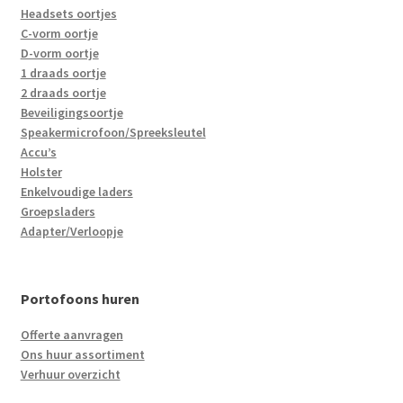
Headsets oortjes
C-vorm oortje
D-vorm oortje
1 draads oortje
2 draads oortje
Beveiligingsoortje
Speakermicrofoon/Spreeksleutel
Accu’s
Holster
Enkelvoudige laders
Groepsladers
Adapter/Verloopje
Portofoons huren
Offerte aanvragen
Ons huur assortiment
Verhuur overzicht