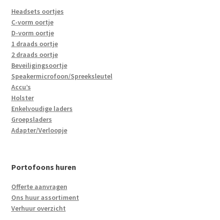
Headsets oortjes
C-vorm oortje
D-vorm oortje
1 draads oortje
2 draads oortje
Beveiligingsoortje
Speakermicrofoon/Spreeksleutel
Accu’s
Holster
Enkelvoudige laders
Groepsladers
Adapter/Verloopje
Portofoons huren
Offerte aanvragen
Ons huur assortiment
Verhuur overzicht