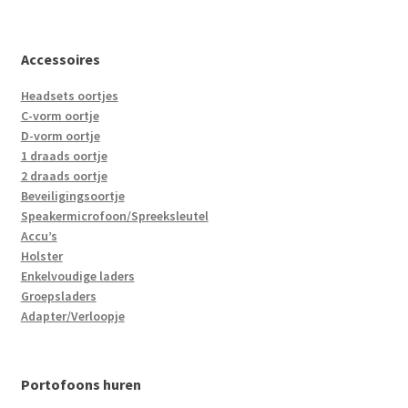
Accessoires
Headsets oortjes
C-vorm oortje
D-vorm oortje
1 draads oortje
2 draads oortje
Beveiligingsoortje
Speakermicrofoon/Spreeksleutel
Accu’s
Holster
Enkelvoudige laders
Groepsladers
Adapter/Verloopje
Portofoons huren