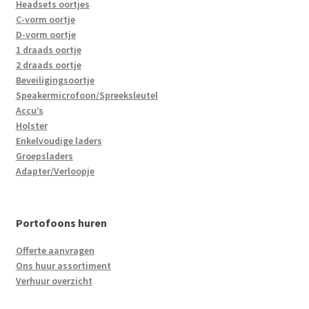
Headsets oortjes
C-vorm oortje
D-vorm oortje
1 draads oortje
2 draads oortje
Beveiligingsoortje
Speakermicrofoon/Spreeksleutel
Accu’s
Holster
Enkelvoudige laders
Groepsladers
Adapter/Verloopje
Portofoons huren
Offerte aanvragen
Ons huur assortiment
Verhuur overzicht