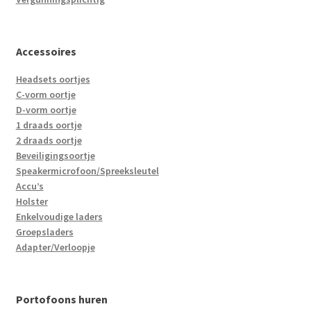
Accessoires
Headsets oortjes
C-vorm oortje
D-vorm oortje
1 draads oortje
2 draads oortje
Beveiligingsoortje
Speakermicrofoon/Spreeksleutel
Accu’s
Holster
Enkelvoudige laders
Groepsladers
Adapter/Verloopje
Portofoons huren