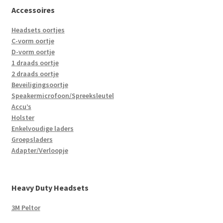
Accessoires
Headsets oortjes
C-vorm oortje
D-vorm oortje
1 draads oortje
2 draads oortje
Beveiligingsoortje
Speakermicrofoon/Spreeksleutel
Accu’s
Holster
Enkelvoudige laders
Groepsladers
Adapter/Verloopje
Heavy Duty Headsets
3M Peltor