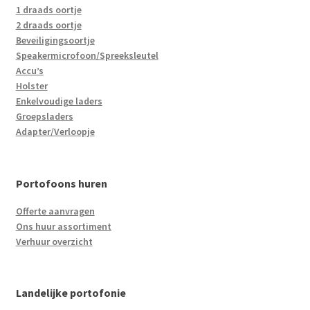
1 draads oortje
2 draads oortje
Beveiligingsoortje
Speakermicrofoon/Spreeksleutel
Accu’s
Holster
Enkelvoudige laders
Groepsladers
Adapter/Verloopje
Portofoons huren
Offerte aanvragen
Ons huur assortiment
Verhuur overzicht
Landelijke portofonie