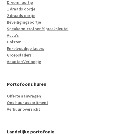
D-vorm oortje
1 draads oortje
2 draads oortje
Beveiligingsoortje
Speakermicrofoon/Spreeksleutel
Accu’s
Holster
Enkelvoudige laders
Groepsladers
Adapter/Verloopje
Portofoons huren
Offerte aanvragen
Ons huur assortiment
Verhuur overzicht
Landelijke portofonie