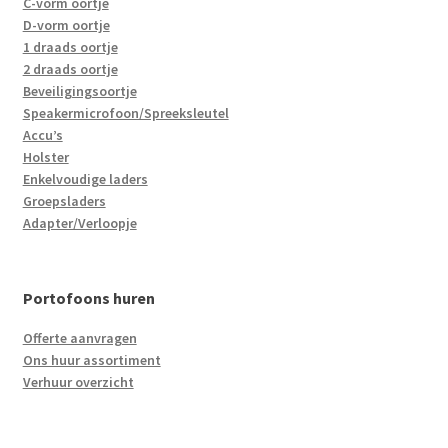
C-vorm oortje
D-vorm oortje
1 draads oortje
2 draads oortje
Beveiligingsoortje
Speakermicrofoon/Spreeksleutel
Accu’s
Holster
Enkelvoudige laders
Groepsladers
Adapter/Verloopje
Portofoons huren
Offerte aanvragen
Ons huur assortiment
Verhuur overzicht