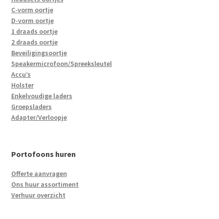
C-vorm oortje
D-vorm oortje
1 draads oortje
2 draads oortje
Beveiligingsoortje
Speakermicrofoon/Spreeksleutel
Accu’s
Holster
Enkelvoudige laders
Groepsladers
Adapter/Verloopje
Portofoons huren
Offerte aanvragen
Ons huur assortiment
Verhuur overzicht