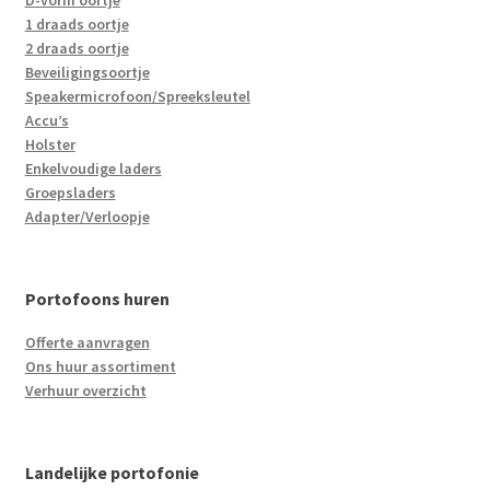
D-vorm oortje
1 draads oortje
2 draads oortje
Beveiligingsoortje
Speakermicrofoon/Spreeksleutel
Accu’s
Holster
Enkelvoudige laders
Groepsladers
Adapter/Verloopje
Portofoons huren
Offerte aanvragen
Ons huur assortiment
Verhuur overzicht
Landelijke portofonie