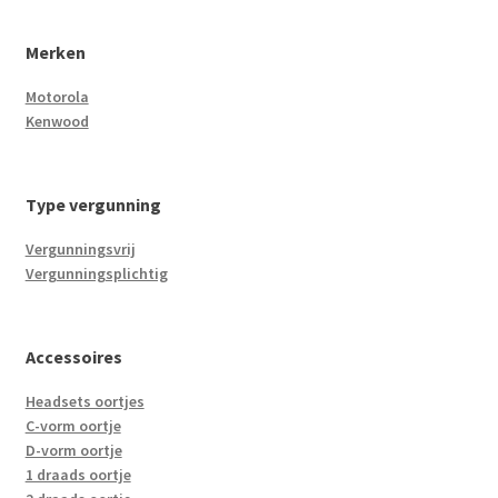
Merken
Motorola
Kenwood
Type vergunning
Vergunningsvrij
Vergunningsplichtig
Accessoires
Headsets oortjes
C-vorm oortje
D-vorm oortje
1 draads oortje