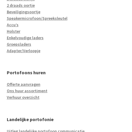
2 draads oortje
Beveiligingsoortje
Speakermicrofoon/Spreeksleutel
Accu’s
Holster
Enkelvoudige laders
Groepsladers
Adapter/Verloopje
Portofoons huren
Offerte aanvragen
Ons huur assortiment
Verhuur overzicht
Landelijke portofonie
Uitleg landelijke portofoon communicatie