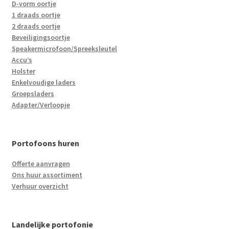
D-vorm oortje
1 draads oortje
2 draads oortje
Beveiligingsoortje
Speakermicrofoon/Spreeksleutel
Accu’s
Holster
Enkelvoudige laders
Groepsladers
Adapter/Verloopje
Portofoons huren
Offerte aanvragen
Ons huur assortiment
Verhuur overzicht
Landelijke portofonie