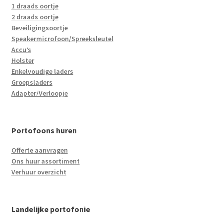
1 draads oortje
2 draads oortje
Beveiligingsoortje
Speakermicrofoon/Spreeksleutel
Accu’s
Holster
Enkelvoudige laders
Groepsladers
Adapter/Verloopje
Portofoons huren
Offerte aanvragen
Ons huur assortiment
Verhuur overzicht
Landelijke portofonie