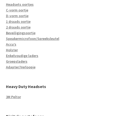
Headsets oortjes
C-vorm oortje
D-vorm oortje
1 draads oortje
2 draads oortje
Beveiligingsoortje
Speakermicrofoon/Spreeksleutel
Accu’s
Holster
Enkelvoudige laders
Groepsladers
Adapter/Verloopje
Heavy Duty Headsets
3M Peltor