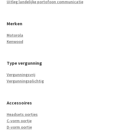
Uitleg landelijke portofoon communicatie
Merken
Motorola
Kenwood
Type vergunning
Vergunningsvrij
Vergunningsplichtig
Accessoires
Headsets oortjes
C-vorm oortje
D-vorm oortje