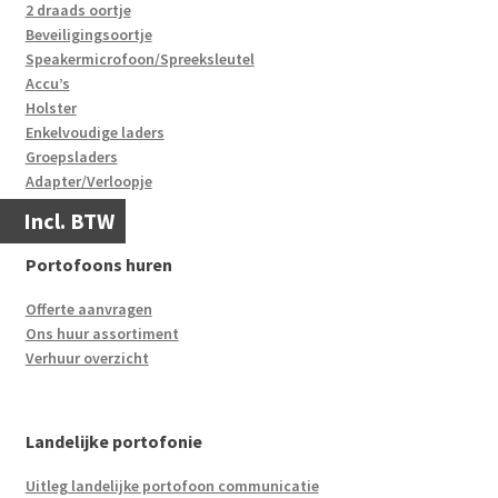
2 draads oortje
Beveiligingsoortje
Speakermicrofoon/Spreeksleutel
Accu’s
Holster
Enkelvoudige laders
Groepsladers
Adapter/Verloopje
Incl. BTW
Portofoons huren
Offerte aanvragen
Ons huur assortiment
Verhuur overzicht
Landelijke portofonie
Uitleg landelijke portofoon communicatie