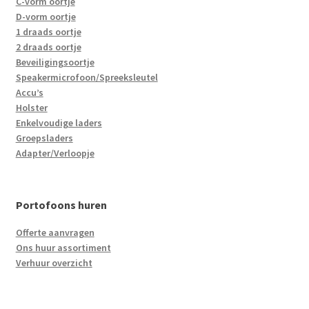
C-vorm oortje
D-vorm oortje
1 draads oortje
2 draads oortje
Beveiligingsoortje
Speakermicrofoon/Spreeksleutel
Accu’s
Holster
Enkelvoudige laders
Groepsladers
Adapter/Verloopje
Portofoons huren
Offerte aanvragen
Ons huur assortiment
Verhuur overzicht