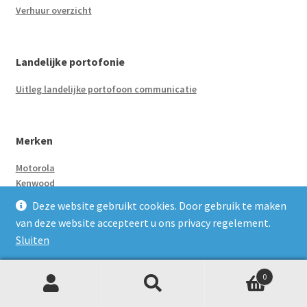
Verhuur overzicht
Landelijke portofonie
Uitleg landelijke portofoon communicatie
Merken
Motorola
Kenwood
Deze website gebruikt cookies. Door gebruik te maken
van deze website accepteert u ons privacy regelement.
Type vergunning
Sluiten
Vergunningsvrij
Vergunningsplichtig
0
Z
Zoeken
naar:
o