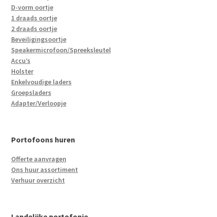
D-vorm oortje
1 draads oortje
2 draads oortje
Beveiligingsoortje
Speakermicrofoon/Spreeksleutel
Accu’s
Holster
Enkelvoudige laders
Groepsladers
Adapter/Verloopje
Portofoons huren
Offerte aanvragen
Ons huur assortiment
Verhuur overzicht
Landelijke portofonie