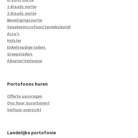
1 draads oortje
2 draads oortje
Beveiligingsoortje
Speakermicrofoon/Spreeksleutel
Accu’s
Holster
Enkelvoudige laders
Groepsladers
Adapter/Verloopje
Portofoons huren
Offerte aanvragen
Ons huur assortiment
Verhuur overzicht
Landelijke portofonie