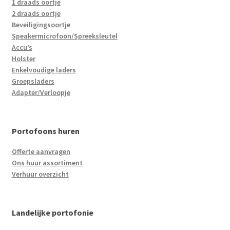
1 draads oortje
2 draads oortje
Beveiligingsoortje
Speakermicrofoon/Spreeksleutel
Accu’s
Holster
Enkelvoudige laders
Groepsladers
Adapter/Verloopje
Portofoons huren
Offerte aanvragen
Ons huur assortiment
Verhuur overzicht
Landelijke portofonie