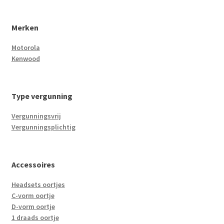
Merken
Motorola
Kenwood
Type vergunning
Vergunningsvrij
Vergunningsplichtig
Accessoires
Headsets oortjes
C-vorm oortje
D-vorm oortje
1 draads oortje