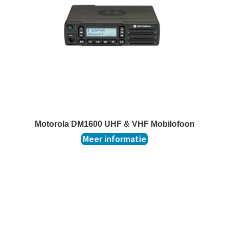
t
k
l
a
p
p
e
n
Motorola DM1600 UHF & VHF Mobilofoon
Meer informatie