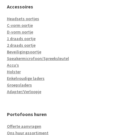
Accessoires
Headsets oortjes
C-vorm oortje
D-vorm oortje
1 draads oortje
2 draads oortje
Beveiligingsoortje
Speakermicrofoon/Spreeksleutel
Accu’s
Holster
Enkelvoudige laders
Groepsladers
Adapter/Verloopje
Portofoons huren
Offerte aanvragen
Ons huur assortiment