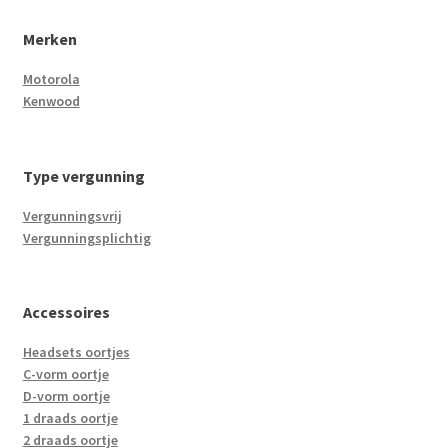
Merken
Motorola
Kenwood
Type vergunning
Vergunningsvrij
Vergunningsplichtig
Accessoires
Headsets oortjes
C-vorm oortje
D-vorm oortje
1 draads oortje
2 draads oortje