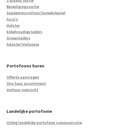
2 draads oortje
Beveiligingsoortje
Speakermicrofoon/Spreeksleutel
Accu’s
Holster
Enkelvoudige laders
Groepsladers
Adapter/Verloopje
Portofoons huren
Offerte aanvragen
Ons huur assortiment
Verhuur overzicht
Landelijke portofonie
Uitleg landelijke portofoon communicatie