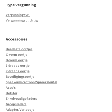
Type vergunning
Vergunningsvrij
Vergunningsplichtig
Accessoires
Headsets oortjes
C-vorm oortje
D-vorm oortje
1 draads oortje
2 draads oortje
Beveiligingsoortje
Speakermicrofoon/Spreeksleutel
Accu’s
Holster
Enkelvoudige laders
Groepsladers
Adapter/Verloopje