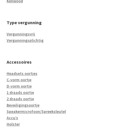
Kenwood
Type vergunning
Vergunningsvrij
Vergunningsplichtig
Accessoires
Headsets oortjes
C-vorm oortje
D-vorm oortje
1 draads oortje
2 draads oortje
Beveiligingsoortje
Speakermicrofoon/Spreeksleutel
Accu’s
Holster