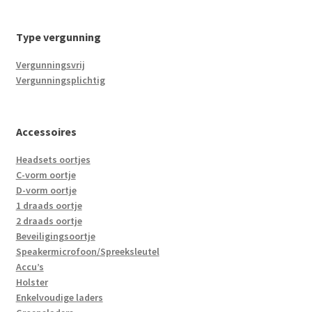
Type vergunning
Vergunningsvrij
Vergunningsplichtig
Accessoires
Headsets oortjes
C-vorm oortje
D-vorm oortje
1 draads oortje
2 draads oortje
Beveiligingsoortje
Speakermicrofoon/Spreeksleutel
Accu’s
Holster
Enkelvoudige laders