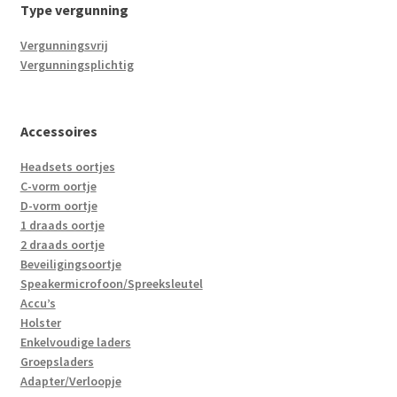
Type vergunning
Vergunningsvrij
Vergunningsplichtig
Accessoires
Headsets oortjes
C-vorm oortje
D-vorm oortje
1 draads oortje
2 draads oortje
Beveiligingsoortje
Speakermicrofoon/Spreeksleutel
Accu’s
Holster
Enkelvoudige laders
Groepsladers
Adapter/Verloopje