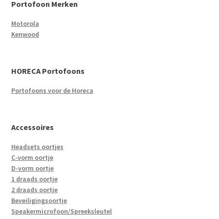
Portofoon Merken
Motorola
Kenwood
HORECA Portofoons
Portofoons voor de Horeca
Accessoires
Headsets oortjes
C-vorm oortje
D-vorm oortje
1 draads oortje
2 draads oortje
Beveiligingsoortje
Speakermicrofoon/Spreeksleutel