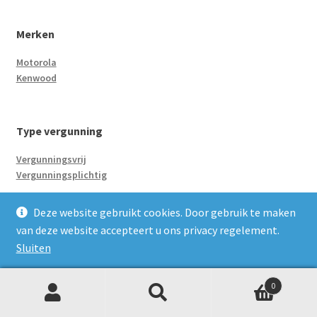
Merken
Motorola
Kenwood
Type vergunning
Vergunningsvrij
Vergunningsplichtig
Deze website gebruikt cookies. Door gebruik te maken
Accessoires
van deze website accepteert u ons privacy regelement.
Sluiten
Headsets oortjes
C-vorm oortje
0
D-vorm oortje
Z
Zoeken
1 draads oortje
naar:
o