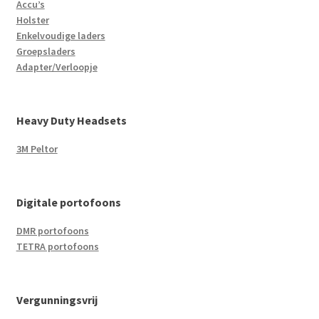
Accu’s
Holster
Enkelvoudige laders
Groepsladers
Adapter/Verloopje
Heavy Duty Headsets
3M Peltor
Digitale portofoons
DMR portofoons
TETRA portofoons
Vergunningsvrij