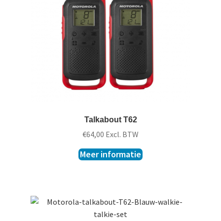
t
k
l
a
p
p
e
n
Talkabout T62
€
64,00
Excl. BTW
Meer informatie