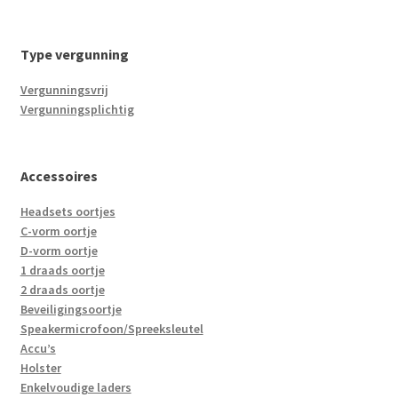
Type vergunning
Vergunningsvrij
Vergunningsplichtig
Accessoires
Headsets oortjes
C-vorm oortje
D-vorm oortje
1 draads oortje
2 draads oortje
Beveiligingsoortje
Speakermicrofoon/Spreeksleutel
Accu’s
Holster
Enkelvoudige laders