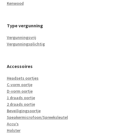
Kenwood
Type vergunning
Vergunningsvrij
Vergunningsplichtig
Accessoires
Headsets oortjes
C-vorm oortje
D-vorm oortje
1 draads oortje
2 draads oortje
Beveiligingsoortje
Speakermicrofoon/Spreeksleutel
Accu’s
Holster