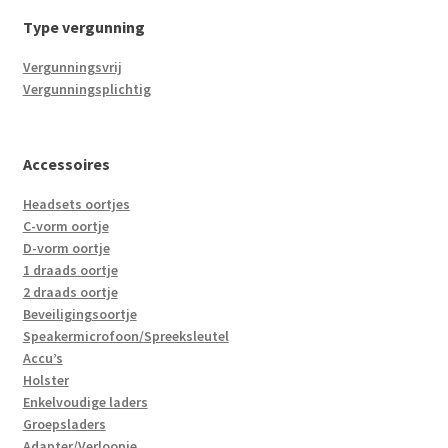
Type vergunning
Vergunningsvrij
Vergunningsplichtig
Accessoires
Headsets oortjes
C-vorm oortje
D-vorm oortje
1 draads oortje
2 draads oortje
Beveiligingsoortje
Speakermicrofoon/Spreeksleutel
Accu’s
Holster
Enkelvoudige laders
Groepsladers
Adapter/Verloopje