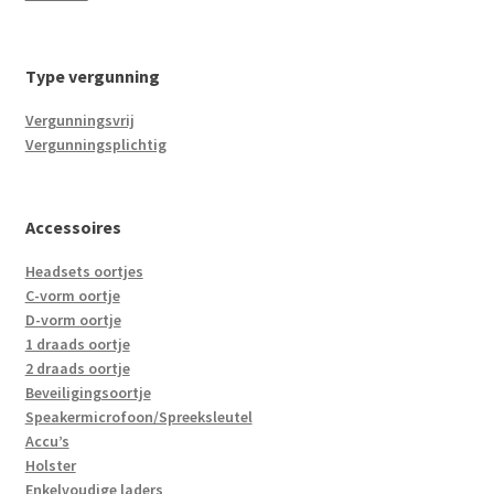
Type vergunning
Vergunningsvrij
Vergunningsplichtig
Accessoires
Headsets oortjes
C-vorm oortje
D-vorm oortje
1 draads oortje
2 draads oortje
Beveiligingsoortje
Speakermicrofoon/Spreeksleutel
Accu’s
Holster
Enkelvoudige laders