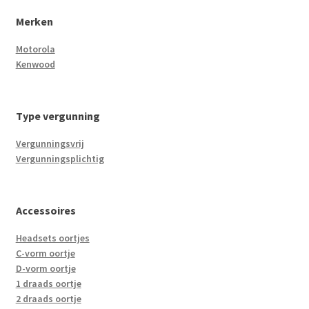
Merken
Motorola
Kenwood
Type vergunning
Vergunningsvrij
Vergunningsplichtig
Accessoires
Headsets oortjes
C-vorm oortje
D-vorm oortje
1 draads oortje
2 draads oortje