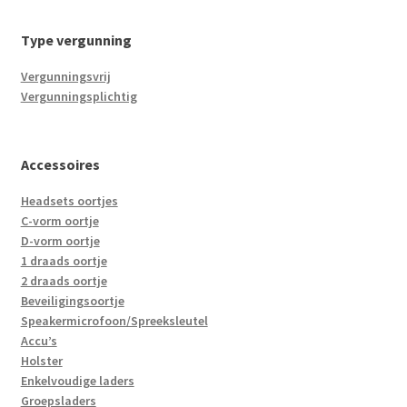
Type vergunning
Vergunningsvrij
Vergunningsplichtig
Accessoires
Headsets oortjes
C-vorm oortje
D-vorm oortje
1 draads oortje
2 draads oortje
Beveiligingsoortje
Speakermicrofoon/Spreeksleutel
Accu’s
Holster
Enkelvoudige laders
Groepsladers