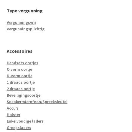
Type vergunning
Vergunningsvrij
Vergunningsplichtig
Accessoires
Headsets oortjes
C-vorm oortje
D-vorm oortje
1 draads oortje
2 draads oortje
Beveiligingsoortje
Speakermicrofoon/Spreeksleutel
Accu’s
Holster
Enkelvoudige laders
Groepsladers