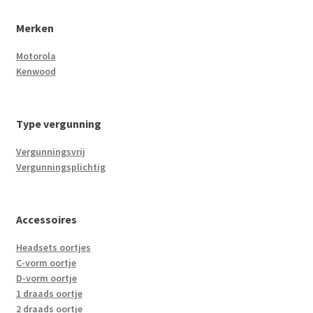
Merken
Motorola
Kenwood
Type vergunning
Vergunningsvrij
Vergunningsplichtig
Accessoires
Headsets oortjes
C-vorm oortje
D-vorm oortje
1 draads oortje
2 draads oortje