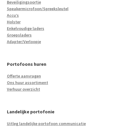
Beveiligingsoortje
Speakermicrofoon/Spreeksleutel
Accu’s
Holster
Enkelvoudige laders
Groepsladers
Adapter/Verloopje
Portofoons huren
Offerte aanvragen
Ons huur assortiment
Verhuur overzicht
Landelijke portofonie
Uitleg landelijke portofoon communicatie